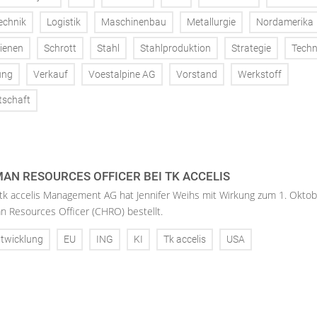
echnik
Logistik
Maschinenbau
Metallurgie
Nordamerika
ienen
Schrott
Stahl
Stahlproduktion
Strategie
Techn
ung
Verkauf
Voestalpine AG
Vorstand
Werkstoff
tschaft
AN RESOURCES OFFICER BEI TK ACCELIS
 tk accelis Management AG hat Jennifer Weihs mit Wirkung zum 1. Oktob
n Resources Officer (CHRO) bestellt.
twicklung
EU
ING
KI
Tk accelis
USA