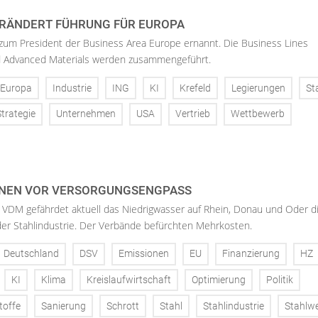
RÄNDERT FÜHRUNG FÜR EUROPA
 zum President der Business Area Europe ernannt. Die Business Lines
d Advanced Materials werden zusammengeführt.
Europa
Industrie
ING
KI
Krefeld
Legierungen
St
Strategie
Unternehmen
USA
Vertrieb
Wettbewerb
NEN VOR VERSORGUNGSENGPASS
 VDM gefährdet aktuell das Niedrigwasser auf Rhein, Donau und Oder d
der Stahlindustrie. Der Verbände befürchten Mehrkosten.
Deutschland
DSV
Emissionen
EU
Finanzierung
HZ
KI
Klima
Kreislaufwirtschaft
Optimierung
Politik
toffe
Sanierung
Schrott
Stahl
Stahlindustrie
Stahlw