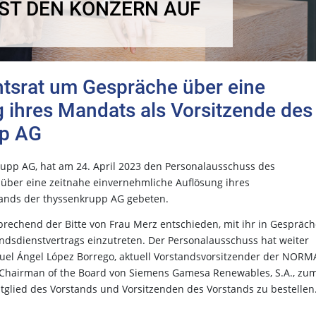
ST DEN KONZERN AUF
htsrat um Gespräche über eine
 ihres Mandats als Vorsitzende des
pp AG
rupp AG, hat am 24. April 2023 den Personalausschuss des
über eine zeitnahe einvernehmliche Auflösung ihres
tands der thyssenkrupp AG gebeten.
prechend der Bitte von Frau Merz entschieden, mit ihr in Gespräc
ndsdienstvertrags einzutreten. Der Personalausschuss hat weiter
guel Ángel López Borrego, aktuell Vorstandsvorsitzender der NORM
Chairman of the Board von Siemens Gamesa Renewables, S.A., zum
tglied des Vorstands und Vorsitzenden des Vorstands zu bestellen