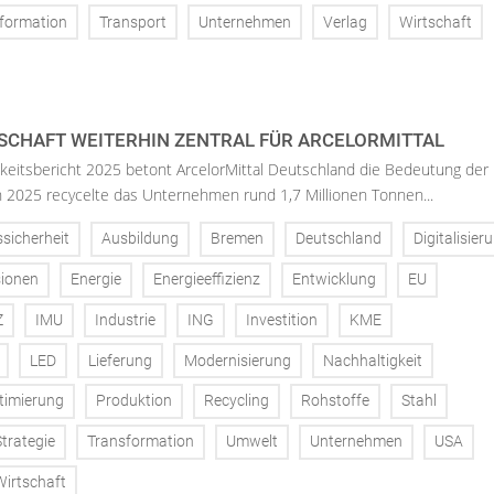
formation
Transport
Unternehmen
Verlag
Wirtschaft
SCHAFT WEITERHIN ZENTRAL FÜR ARCELORMITTAL
keitsbericht 2025 betont ArcelorMittal Deutschland die Bedeutung der
 In 2025 recycelte das Unternehmen rund 1,7 Millionen Tonnen...
ssicherheit
Ausbildung
Bremen
Deutschland
Digitalisier
ionen
Energie
Energieeffizienz
Entwicklung
EU
Z
IMU
Industrie
ING
Investition
KME
LED
Lieferung
Modernisierung
Nachhaltigkeit
timierung
Produktion
Recycling
Rohstoffe
Stahl
Strategie
Transformation
Umwelt
Unternehmen
USA
Wirtschaft