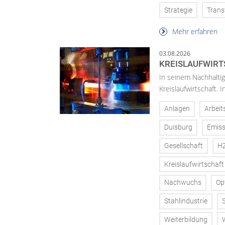
Strategie
Trans
Mehr erfahren
03.08.2026
KREISLAUFWIRT
In seinem Nachhaltig
Kreislaufwirtschaft.
Anlagen
Arbeit
Duisburg
Emiss
Gesellschaft
H
Kreislaufwirtschaft
Nachwuchs
Op
Stahlindustrie
Weiterbildung