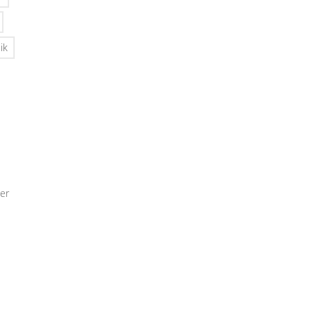
ik
er