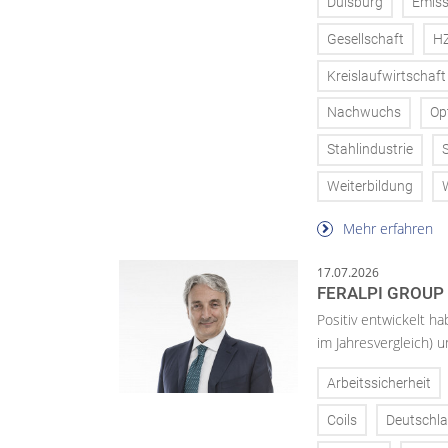
Duisburg
Emiss
Gesellschaft
H
Kreislaufwirtschaft
Nachwuchs
Op
Stahlindustrie
Weiterbildung
Mehr erfahren
17.07.2026
FERALPI GROUP 
Positiv entwickelt ha
im Jahresvergleich) u
Arbeitssicherheit
Coils
Deutschl