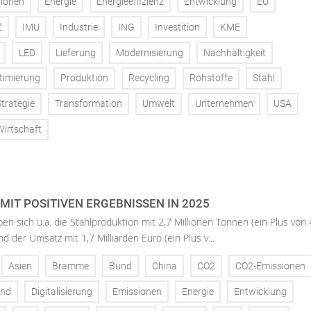
ionen
Energie
Energieeffizienz
Entwicklung
EU
Z
IMU
Industrie
ING
Investition
KME
LED
Lieferung
Modernisierung
Nachhaltigkeit
timierung
Produktion
Recycling
Rohstoffe
Stahl
Strategie
Transformation
Umwelt
Unternehmen
USA
Wirtschaft
MIT POSITIVEN ERGEBNISSEN IN 2025
ben sich u.a. die Stahlproduktion mit 2,7 Millionen Tonnen (ein Plus von
nd der Umsatz mit 1,7 Milliarden Euro (ein Plus v...
Asien
Bramme
Bund
China
CO2
CO2-Emissionen
and
Digitalisierung
Emissionen
Energie
Entwicklung