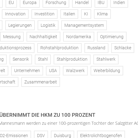
EU
Europa
Forschung
Handel
IBU
Indien
Innovation
Investition
Italien
KI
Klima
Legierungen
Logistik
Managementsystem
Messung
Nachhaltigkeit
Nordamerika
Optimierung
duktionsprozess
Rohstahlproduktion
Russland
Schlacke
ng
Sensorik
Stahl
Stahlproduktion
Stahlwerk
elt
Unternehmen
USA
Walzwerk
Weiterbildung
rtschaft
Zusammenarbeit
 ÜBERNIMMT DIE HKM ZU 100 PROZENT
annesmann werden zu einer 100-prozentigen Tochter der Salzgitter A
O2-Emissionen
DSV
Duisburg
Elektrolichtbogenofen