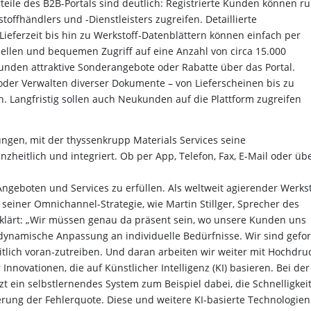
rteile des B2B-Portals sind deutlich: Registrierte Kunden können r
offhändlers und -Dienstleisters zugreifen. Detaillierte
Lieferzeit bis hin zu Werkstoff-Datenblättern können einfach per
ellen und bequemen Zugriff auf eine Anzahl von circa 15.000
unden attraktive
Sonderangebote oder Rabatte über das Portal.
oder Verwalten diverser Dokumente – von Lieferscheinen bis zu
. Langfristig sollen auch Neukunden auf die Plattform zugreifen
sungen, mit der thyssenkrupp Materials Services seine
nzheitlich und integriert. Ob per App, Telefon, Fax, E-Mail oder üb
eboten und Services zu erfüllen. Als weltweit agierender Werkst
 seiner Omnichannel-Strategie, wie Martin Stillger, Sprecher des
rklärt: „Wir müssen genau da präsent sein, wo unsere Kunden uns
 dynamische Anpassung an individuelle Bedürfnisse. Wir sind gefor
tlich voran-zutreiben. Und daran arbeiten wir weiter mit Hochdruc
Innovationen, die auf Künstlicher Intelligenz (KI) basieren. Bei der
 ein selbstlernendes System zum Beispiel dabei, die Schnelligkei
erung der Fehlerquote. Diese und weitere KI-basierte Technologien