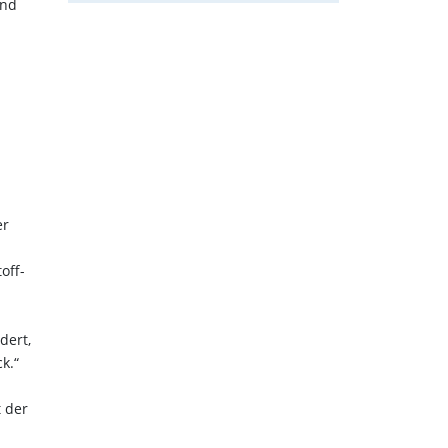
und
er
off-
dert,
k.“
t der