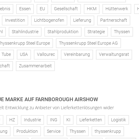
ebnis
Essen
EU
Gesellschaft
HKM
Hüttenwerk
Investition
Lichtbogenofen
Lieferung
Partnerschaft
hl
Stahlindustrie
Stahlproduktion
Strategie
Thyssen
hyssenkrupp Steel Europe
Thyssenkrupp Steel Europe AG
Tube
USA
Vallourec
Vereinbarung
Verwaltungsrat
chaft
Zusammenarbeit
EUE MARKE AUF FARNBOROUGH AIRSHOW
elt Entwicklung zu Anbieter von Lieferkettenlösungen wider
U
HZ
Industrie
ING
KI
Lieferketten
Logistik
rung
Produktion
Service
Thyssen
thyssenkrupp