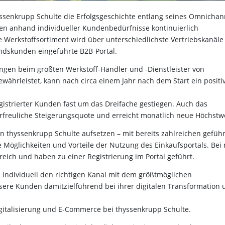
hyssenkrupp Schulte die Erfolgsgeschichte entlang seines Omnichan
en anhand individueller Kundenbedürfnisse kontinuierlich
e Werkstoffsortiment wird über unterschiedlichste Vertriebskanäle
tandskunden eingeführte B2B-Portal.
ungen beim größten Werkstoff-Händler und -Dienstleister von
währleistet, kann nach circa einem Jahr nach dem Start ein positi
istrierter Kunden fast um das Dreifache gestiegen. Auch das
rfreuliche Steigerungsquote und erreicht monatlich neue Höchstw
on thyssenkrupp Schulte aufsetzen – mit bereits zahlreichen gefüh
Möglichkeiten und Vorteile der Nutzung des Einkaufsportals. Bei
greich und haben zu einer Registrierung im Portal geführt.
 individuell den richtigen Kanal mit dem größtmöglichen
sere Kunden damitzielführend bei ihrer digitalen Transformation 
Digitalisierung und E-Commerce bei thyssenkrupp Schulte.