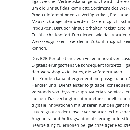
Egal, welcher Vertriebskanal genutzt wird – die Vo
um die Uhr auf das komplette Sortiment des Werkst
Produktinformationen zu Verfügbarkeit, Preis und 
Mausklick abgerufen werden. Das ermöglicht schn
Produkten. Darüber hinaus erhalten registrierte K
Zusätzliche Komfort-Funktionen, wie das Abrufen 
Werkszeugnissen – werden in Zukunft möglich sein
können.
Das B2B-Portal ist eine von vielen innovativen Lö
Digitalisierungsoffensive konsequent fortsetzt – ga
den Web-Shop – Ziel ist es, die Anforderungen
der Kunden kanalübergreifend mit passgenauen Ang
Händler und -Dienstleister folgt dabei konsequent
Vorstands von thyssenkrupp Materials Services, e
suchen. Das verlangt nicht nur eine schnelle und
digitale Innovationen mit unseren Kunden ganzhei
Das zeigt auch der Einsatz vermehrter technischer 
Angebots- und Auftragsautomatisierung unterstützt
Bearbeitung zu erhöhen bei gleichzeitiger Reduzi