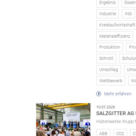
Ergebnis
Essen
Industrie
ING
Kreislaufwirtschaft
Materialeffizienz
Produktion
Pro
Schrott
Schulu
Umschlag
Umw
Wettbewerb
Wi
Mehr erfahren
10.07.2026
SALZGITTER AG
Hüttenwerke Krupp M
ABB
CO2
C