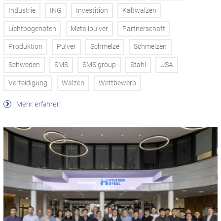
Industrie
ING
Investition
Kaltwalzen
Lichtbogenofen
Metallpulver
Partnerschaft
Produktion
Pulver
Schmelze
Schmelzen
Schweden
SMS
SMS group
Stahl
USA
Verteidigung
Walzen
Wettbewerb
Mehr erfahren