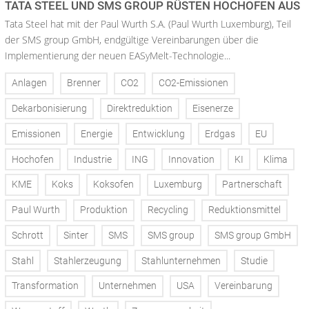
TATA STEEL UND SMS GROUP RÜSTEN HOCHOFEN AUS
Tata Steel hat mit der Paul Wurth S.A. (Paul Wurth Luxemburg), Teil
der SMS group GmbH, endgültige Vereinbarungen über die
Implementierung der neuen EASyMelt-Technologie...
Anlagen
Brenner
CO2
CO2-Emissionen
Dekarbonisierung
Direktreduktion
Eisenerze
Emissionen
Energie
Entwicklung
Erdgas
EU
Hochofen
Industrie
ING
Innovation
KI
Klima
KME
Koks
Koksofen
Luxemburg
Partnerschaft
Paul Wurth
Produktion
Recycling
Reduktionsmittel
Schrott
Sinter
SMS
SMS group
SMS group GmbH
Stahl
Stahlerzeugung
Stahlunternehmen
Studie
Transformation
Unternehmen
USA
Vereinbarung