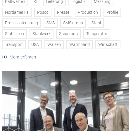
Kaltwalzen
KI
Lieferung
Logistik
Messung
Nordamerika
Posco
Presse
Produktion
Profile
Prozesssteuerung
SMS
SMS group
Stahl
Stahlblech
Stahlwerk
Steuerung
Temperatur
Transport
USA
Walzen
Warmband
Wirtschaft
Mehr erfahren