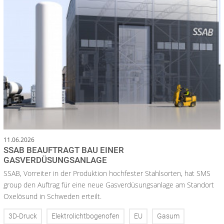
11.06.2026
SSAB BEAUFTRAGT BAU EINER
GASVERDÜSUNGSANLAGE
SSAB, Vorreiter in der Produktion hochfester Stahlsorten, hat SMS
group den Auftrag für eine neue Gasverdüsungsanlage am Standort
Oxelösund in Schweden erteilt.
3D-Druck
Elektrolichtbogenofen
EU
Gasum