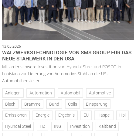
13.05.2026
WALZWERKSTECHNOLOGIE VON SMS GROUP FÜR DAS
NEUE STAHLWERK IN DEN USA
Milliardenschwere Investition von Hyundai Steel und POSCO in
Louisiana zur Lieferung von Automotive-Stahl an die US-
Automobilhersteller.
Anlagen
Automation
Automobil
Automotive
Blech
Bramme
Bund
Coils
Einsparung
Emissionen
Energie
Ergebnis
EU
Haspel
Hpl
Hyundai Steel
HZ
ING
Investition
Kaltband