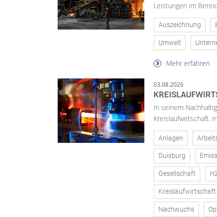
Leistungen im Bereic
Auszeichnung
Umwelt
Unter
Mehr erfahren
03.08.2026
KREISLAUFWIRT
In seinem Nachhaltig
Kreislaufwirtschaft.
Anlagen
Arbeit
Duisburg
Emiss
Gesellschaft
H
Kreislaufwirtschaft
Nachwuchs
Op