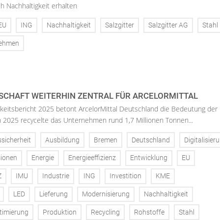
h Nachhaltigkeit erhalten
EU
ING
Nachhaltigkeit
Salzgitter
Salzgitter AG
Stahl
nehmen
SCHAFT WEITERHIN ZENTRAL FÜR ARCELORMITTAL
keitsbericht 2025 betont ArcelorMittal Deutschland die Bedeutung der
 In 2025 recycelte das Unternehmen rund 1,7 Millionen Tonnen...
ssicherheit
Ausbildung
Bremen
Deutschland
Digitalisier
ionen
Energie
Energieeffizienz
Entwicklung
EU
Z
IMU
Industrie
ING
Investition
KME
LED
Lieferung
Modernisierung
Nachhaltigkeit
timierung
Produktion
Recycling
Rohstoffe
Stahl