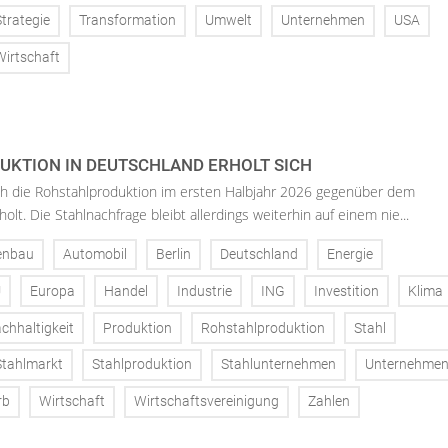
Strategie
Transformation
Umwelt
Unternehmen
USA
Wirtschaft
KTION IN DEUTSCHLAND ERHOLT SICH
ich die Rohstahlproduktion im ersten Halbjahr 2026 gegenüber dem
olt. Die Stahlnachfrage bleibt allerdings weiterhin auf einem nie...
enbau
Automobil
Berlin
Deutschland
Energie
U
Europa
Handel
Industrie
ING
Investition
Klima
chhaltigkeit
Produktion
Rohstahlproduktion
Stahl
Stahlmarkt
Stahlproduktion
Stahlunternehmen
Unternehme
rb
Wirtschaft
Wirtschaftsvereinigung
Zahlen