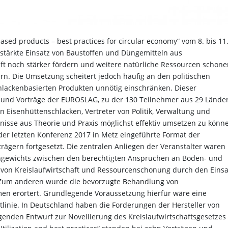
sed products – best practices for circular economy“ vom 8. bis 11
rstärkte Einsatz von Baustoffen und Düngemitteln aus
ft noch stärker fördern und weitere natürliche Ressourcen schone
ern. Die Umsetzung scheitert jedoch häufig an den politischen
ackenbasierten Produkten unnötig einschränken. Dieser
und Vorträge der EUROSLAG, zu der 130 Teilnehmer aus 29 Lände
 Eisenhüttenschlacken, Vertreter von Politik, Verwaltung und
isse aus Theorie und Praxis möglichst effektiv umsetzen zu könne
r letzten Konferenz 2017 in Metz eingeführte Format der
rägern fortgesetzt. Die zentralen Anliegen der Veranstalter waren
chgewichts zwischen den berechtigten Ansprüchen an Boden- und
von Kreislaufwirtschaft und Ressourcenschonung durch den Einsa
. Zum anderen wurde die bevorzugte Behandlung von
en erörtert. Grundlegende Voraussetzung hierfür wäre eine
linie. In Deutschland haben die Forderungen der Hersteller von
egenden Entwurf zur Novellierung des Kreislaufwirtschaftsgesetzes