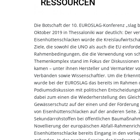
RESSOURCEN
Die Botschaft der 10. EUROSLAG-Konferenz „slag ba
Oktober 2019 in Thessaloniki war deutlich: Der ve
Eisenhüttenschlacken würde die Kreislaufwirtscha
Ziele, die sowohl die UNO als auch die EU einford
Rahmenbedingungen, die die Verwendung von schl
Themenkomplex stand im Fokus der Diskussionen 
kamen – unter ihnen Hersteller und Vermarkter von
Verbänden sowie Wissenschaftler. Um die Erkenntn
wurde bei der EUROSLAG das bereits im Rahmen de
Podiumsdiskussion mit politischen Entscheidungst
dabei zum einen die Wiederherstellung des Glei
Gewässerschutz auf der einen und der Förderung 
von Eisenhüttenschlacken auf der anderen Seite
Sekundärrohstoffen bei öffentlichen Baumaßnahm
Novellierung der europäischen Abfall-Rahmenricht
Eisenhüttenschlacke bereits Eingang in den vorli