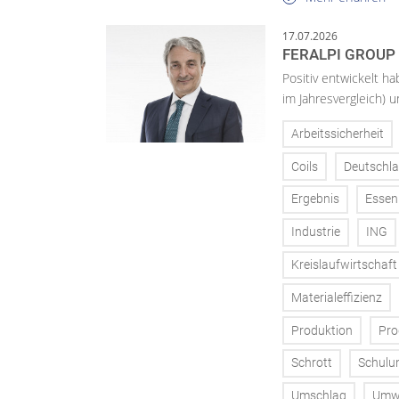
17.07.2026
FERALPI GROUP 
Positiv entwickelt ha
im Jahresvergleich) u
Arbeitssicherheit
Coils
Deutschl
Ergebnis
Essen
Industrie
ING
Kreislaufwirtschaft
Materialeffizienz
Produktion
Pro
Schrott
Schulu
Umschlag
Umw