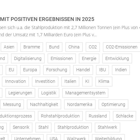
MIT POSITIVEN ERGEBNISSEN IN 2025
ben sich u.a. die Stahlproduktion mit 2,7 Millionen Tonnen (ein Plus von
nd der Umsatz mit 1,7 Milliarden Euro (ein Plus v...
Asien
Bramme
Bund
China
CO2
CO2-Emissionen
and
Digitalisierung
Emissionen
Energie
Entwicklung
EU
Europa
Forschung
Handel
IBU
Indien
Innovation
Investition
Italien
KI
Klima
Legierungen
Logistik
Managementsystem
Messung
Nachhaltigkeit
Nordamerika
Optimierung
duktionsprozess
Rohstahlproduktion
Russland
Schlacke
ng
Sensorik
Stahl
Stahlproduktion
Stahlwerk
elt
Unternehmen
USA
Walzwerk
Weiterbildung