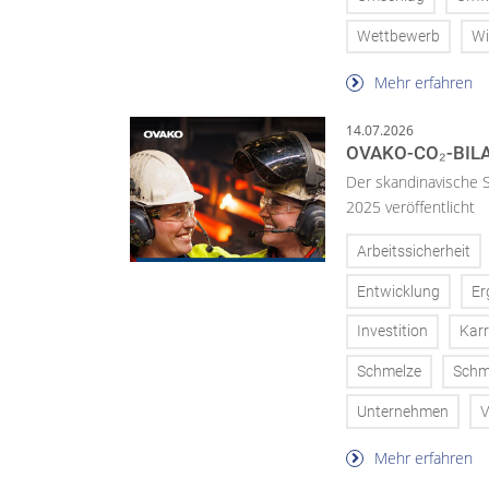
Wettbewerb
Wi
Mehr erfahren
14.07.2026
OVAKO-CO₂-BILA
Der skandinavische S
2025 veröffentlicht
Arbeitssicherheit
Entwicklung
Er
Investition
Karr
Schmelze
Schm
Unternehmen
V
Mehr erfahren