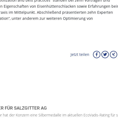
tilization and best practices“ standen bei zehn Vorträgen und
hen Eigenschaften von Eisenhüttenschlacken sowie Erfahrungen be
raxis im Mittelpunkt. Abschließend präsentierten zehn Experten
ation“, unter anderem zur weiteren Optimierung von
Jetzt teilen
ER FÜR SALZGITTER AG
hr hat der Konzern eine Silbermedaille im aktuellen EcoVadis-Rating für 