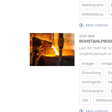
Stahlindustrie
Weiterbildung
Mehr erfahren
22.07.2026
ROHSTAHLPRODU
Laut WV Stahl hat s
Vorjahreszeitraum erh
Anlagen
Anlag
Entwicklung
E
Kontingente
Na
Stahlindustrie
USA
Wettbewe
Mehr erfahren