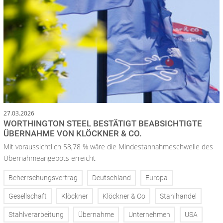
27.03.2026
WORTHINGTON STEEL BESTÄTIGT BEABSICHTIGTE
ÜBERNAHME VON KLÖCKNER & CO.
Mit voraussichtlich 58,78 % wäre die Mindestannahmeschwelle des
Übernahmeangebots erreicht
Beherrschungsvertrag
Deutschland
Europa
Gesellschaft
Klöckner
Klöckner & Co
Stahlhandel
Stahlverarbeitung
Übernahme
Unternehmen
USA