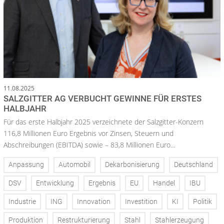
11.08.2025
SALZGITTER AG VERBUCHT GEWINNE FÜR ERSTES
HALBJAHR
Für das erste Halbjahr 2025 verzeichnete der Salzgitter-Konzern
116,8 Millionen Euro Ergebnis vor Zinsen, Steuern und
Abschreibungen (EBITDA) sowie – 83,8 Millionen Euro...
Anpassung
Automobil
Dekarbonisierung
Deutschland
DSV
Entwicklung
Ergebnis
EU
Handel
IBU
Industrie
ING
Innovation
Investition
KI
Politik
Produktion
Restrukturierung
Stahl
Stahlerzeugung