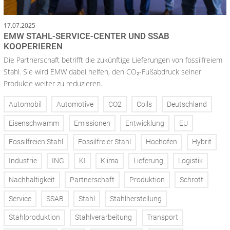
17.07.2025
EMW STAHL-SERVICE-CENTER UND SSAB
KOOPERIEREN
Die Partnerschaft betrifft die zukünftige Lieferungen von fossilfreiem
Stahl. Sie wird EMW dabei helfen, den CO₂-Fußabdruck seiner
Produkte weiter zu reduzieren.
Automobil
Automotive
CO2
Coils
Deutschland
Eisenschwamm
Emissionen
Entwicklung
EU
Fossilfreien Stahl
Fossilfreier Stahl
Hochofen
Hybrit
Industrie
ING
KI
Klima
Lieferung
Logistik
Nachhaltigkeit
Partnerschaft
Produktion
Schrott
Service
SSAB
Stahl
Stahlherstellung
Stahlproduktion
Stahlverarbeitung
Transport