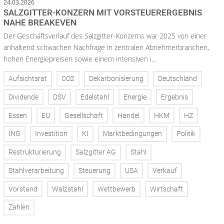
24.03.2026
SALZGITTER-KONZERN MIT VORSTEUERERGEBNIS
NAHE BREAKEVEN
Der Geschäftsverlauf des Salzgitter-Konzerns war 2025 von einer
anhaltend schwachen Nachfrage in zentralen Abnehmerbranchen,
hohen Energiepreisen sowie einem intensiven i...
Aufsichtsrat
CO2
Dekarbonisierung
Deutschland
Dividende
DSV
Edelstahl
Energie
Ergebnis
Essen
EU
Gesellschaft
Handel
HKM
HZ
ING
Investition
KI
Marktbedingungen
Politik
Restrukturierung
Salzgitter AG
Stahl
Stahlverarbeitung
Steuerung
USA
Verkauf
Vorstand
Walzstahl
Wettbewerb
Wirtschaft
Zahlen