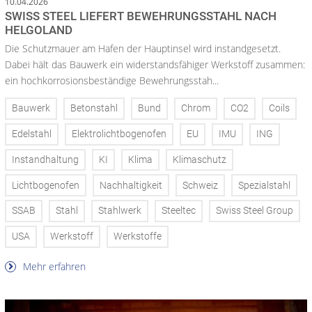
10.04.2026
SWISS STEEL LIEFERT BEWEHRUNGSSTAHL NACH
HELGOLAND
Die Schutzmauer am Hafen der Hauptinsel wird instandgesetzt.
Dabei hält das Bauwerk ein widerstandsfähiger Werkstoff zusammen:
ein hochkorrosionsbeständige Bewehrungsstah...
Bauwerk
Betonstahl
Bund
Chrom
CO2
Coils
Edelstahl
Elektrolichtbogenofen
EU
IMU
ING
Instandhaltung
KI
Klima
Klimaschutz
Lichtbogenofen
Nachhaltigkeit
Schweiz
Spezialstahl
SSAB
Stahl
Stahlwerk
Steeltec
Swiss Steel Group
USA
Werkstoff
Werkstoffe
Mehr erfahren