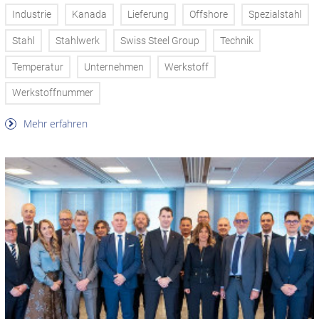
Industrie
Kanada
Lieferung
Offshore
Spezialstahl
Stahl
Stahlwerk
Swiss Steel Group
Technik
Temperatur
Unternehmen
Werkstoff
Werkstoffnummer
Mehr erfahren