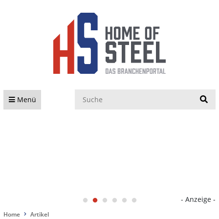
S
Menü
- Anzeige -
Home
Artikel