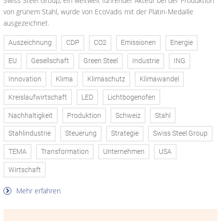
Swiss Steel Group, ein weltweit führender Akteur bei der Produktion
von grünem Stahl, wurde von EcoVadis mit der Platin-Medaille
ausgezeichnet.
Auszeichnung
CDP
CO2
Emissionen
Energie
EU
Gesellschaft
Green Steel
Industrie
ING
Innovation
Klima
Klimaschutz
Klimawandel
Kreislaufwirtschaft
LED
Lichtbogenofen
Nachhaltigkeit
Produktion
Schweiz
Stahl
Stahlindustrie
Steuerung
Strategie
Swiss Steel Group
TEMA
Transformation
Unternehmen
USA
Wirtschaft
Mehr erfahren