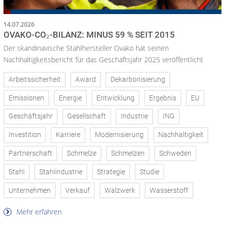
14.07.2026
OVAKO-CO₂-BILANZ: MINUS 59 % SEIT 2015
Der skandinavische Stahlhersteller Ovako hat seinen
Nachhaltigkeitsbericht für das Geschäftsjahr 2025 veröffentlicht
Arbeitssicherheit
Award
Dekarbonisierung
Emissionen
Energie
Entwicklung
Ergebnis
EU
Geschäftsjahr
Gesellschaft
Industrie
ING
Investition
Karriere
Modernisierung
Nachhaltigkeit
Partnerschaft
Schmelze
Schmelzen
Schweden
Stahl
Stahlindustrie
Strategie
Studie
Unternehmen
Verkauf
Walzwerk
Wasserstoff
Mehr erfahren