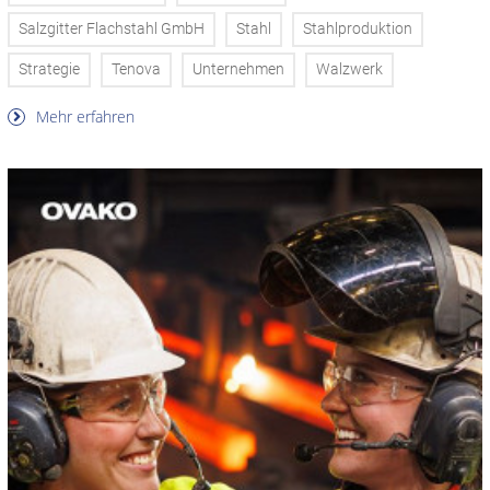
Salzgitter Flachstahl GmbH
Stahl
Stahlproduktion
Strategie
Tenova
Unternehmen
Walzwerk
Mehr erfahren