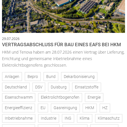
29.07.2026
VERTRAGSABSCHLUSS FÜR BAU EINES EAFS BEI HKM
HKM und Tenova haben am 28.07.2026 einen Vertrag über Lieferung,
Errichtung und gemeinsame Inbetriebnahme eines
Elektrolichtbogenofens geschlossen.
Anlagen
Bepro
Bund
Dekarbonisierung
Deutschland
DSV
Duisburg
Einsatzstoffe
Eisenschwamm
Elektrolichtbogenofen
Energie
Energieeffizienz
EU
Gasreinigung
HKM
HZ
Inbetriebnahme
Industrie
ING
Klima
Klimaschutz