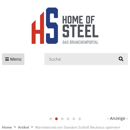
S
Menü
- Anzeige -
Home
Artikel
Warmbetrieb am Standort Schloß Neuhaus optimiert