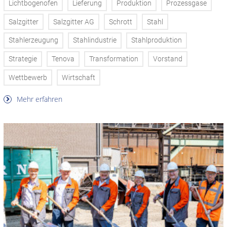
Lichtbogenofen
Lieferung
Produktion
Prozessgase
Salzgitter
Salzgitter AG
Schrott
Stahl
Stahlerzeugung
Stahlindustrie
Stahlproduktion
Strategie
Tenova
Transformation
Vorstand
Wettbewerb
Wirtschaft
Mehr erfahren