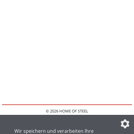
© 2026 HOME OF STEEL
HOME
KONTAKT
MEDIADATEN
DATENSCHUTZ
IMPRESSUM
FAQ
DATENSCHUTZEINSTELLUNGEN
Wir speichern und verarbeiten Ihre