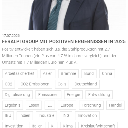
17.07.2026
FERALPI GROUP MIT POSITIVEN ERGEBNISSEN IN 2025
Positiv entwickelt haben sich u.a. die Stahlproduktion mit 2,7
Millionen Tonnen (ein Plus von 4,7 % im Jahresvergleich) und der
Umsatz mit 1,7 Milliarden Euro (ein Plus v...
Arbeitssicherheit
Asien
Bramme
Bund
China
CO2
CO2-Emissionen
Coils
Deutschland
Digitalisierung
Emissionen
Energie
Entwicklung
Ergebnis
Essen
EU
Europa
Forschung
Handel
IBU
Indien
Industrie
ING
Innovation
Investition
Italien
KI
Klima
Kreislaufwirtschaft