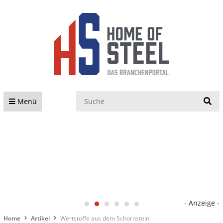
S
Menü
- Anzeige -
Home
Artikel
Wertstoffe aus dem Schornstein