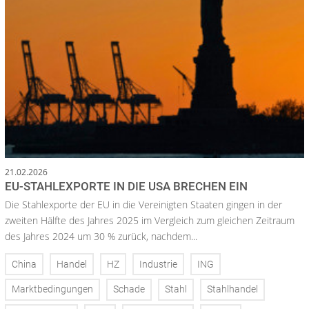
21.02.2026
EU-STAHLEXPORTE IN DIE USA BRECHEN EIN
Die Stahlexporte der EU in die Vereinigten Staaten gingen in der
zweiten Hälfte des Jahres 2025 im Vergleich zum gleichen Zeitraum
des Jahres 2024 um 30 % zurück, nachdem...
China
Handel
HZ
Industrie
ING
Marktbedingungen
Schade
Stahl
Stahlhandel