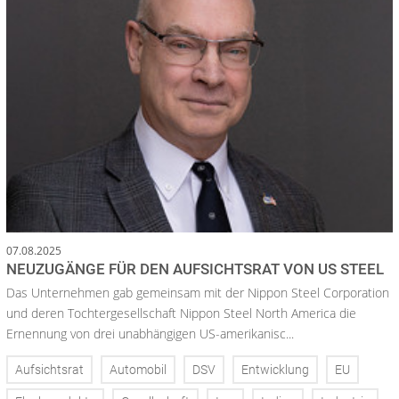
07.08.2025
NEUZUGÄNGE FÜR DEN AUFSICHTSRAT VON US STEEL
Das Unternehmen gab gemeinsam mit der Nippon Steel Corporation
und deren Tochtergesellschaft Nippon Steel North America die
Ernennung von drei unabhängigen US-amerikanisc...
Aufsichtsrat
Automobil
DSV
Entwicklung
EU