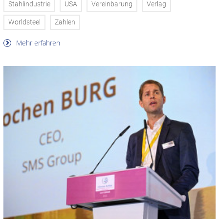
Stahlindustrie
USA
Vereinbarung
Verlag
Worldsteel
Zahlen
Mehr erfahren