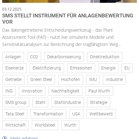
03.12.2025
SMS STELLT INSTRUMENT FÜR ANLAGENBEWERTUNG
VOR
Das datengetriebene Entscheidungswerkzeug - das Plant
Assessment Tool (PAT) - nutzt live simulierte Modelle und
Sensitivitätsanalysen zur Berechnung der tragfähigsten Weg...
Anlagen
CO2
Dekarbonisierung
Direktreduktion
Eisenerze
Elektrifizierung
Emissionen
Energie
EU
Getriebe
Green Steel
Hochofen
IMU
Industrie
ING
Innovation
Nachhaltigkeit
Paul Wurth
SMS group
Stahl
Stahlindustrie
Strategie
Tata Steel
Transformation
USA
Wettbewerb
Wirtschaft
Worldsteel
Wurth
Mehr erfahren