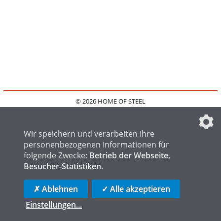
© 2026 HOME OF STEEL
HOME
KONTAKT
MEDIADATEN
DATENSCHUTZ
IMPRESSUM
FAQ
DATENSCHUTZEINSTELLUNGEN
Wir speichern und verarbeiten Ihre
personenbezogenen Informationen für
folgende Zwecke:
Betrieb der Webseite,
Besucher-Statistiken
.
HOME OF WELDING
HOME OF FOUNDRY
HOME OF LOGISTICS
✗ Ablehnen
✓ Alle akzeptieren
Einstellungen
...
die profilschmiede - Internetagentur