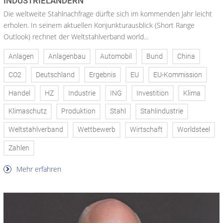
INDUSTRIELÄNDERN
Die weltweite Stahlnachfrage dürfte sich im kommenden Jahr leicht
erholen. In seinem aktuellen Konjunkturausblick (Short Range
Outlook) rechnet der Weltstahlverband world...
Anlagen
Anlagenbau
Automobil
Bund
China
CO2
Deutschland
Ergebnis
EU
EU-Kommission
Handel
HZ
Industrie
ING
Investition
Klima
Klimaschutz
Produktion
Stahl
Stahlindustrie
Weltstahlverband
Wettbewerb
Wirtschaft
Worldsteel
Zahlen
Mehr erfahren