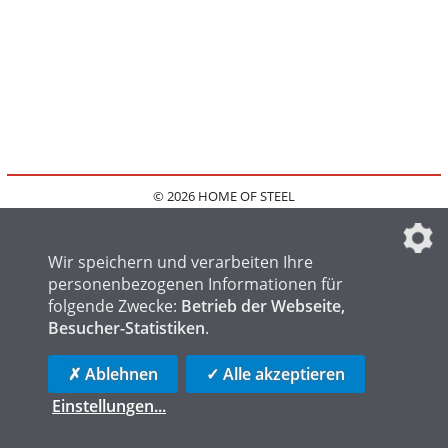
© 2026 HOME OF STEEL
HOME
KONTAKT
MEDIADATEN
DATENSCHUTZ
IMPRESSUM
FAQ
DATENSCHUTZEINSTELLUNGEN
Wir speichern und verarbeiten Ihre
personenbezogenen Informationen für
folgende Zwecke:
Betrieb der Webseite,
Besucher-Statistiken
.
HOME OF WELDING
HOME OF FOUNDRY
HOME OF LOGISTICS
✗ Ablehnen
✓ Alle akzeptieren
Einstellungen
...
die profilschmiede - Internetagentur