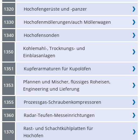
1320
Hochofengerüste und -panzer
1330
Hochofenmöllerungen/auch Möllerwagen
1340
Hochofensonden
Kohlemahl-, Trocknungs- und
1350
Einblasanlagen
1351
Kupferarmaturen für Kupolöfen
Pfannen und Mischer, flüssiges Roheisen,
1353
Engineering und Lieferung
1355
Prozessgas-Schraubenkompressoren
1360
Radar-Teufen-Messeinrichtungen
Rast- und Schachtkühlplatten für
1370
Hochöfen