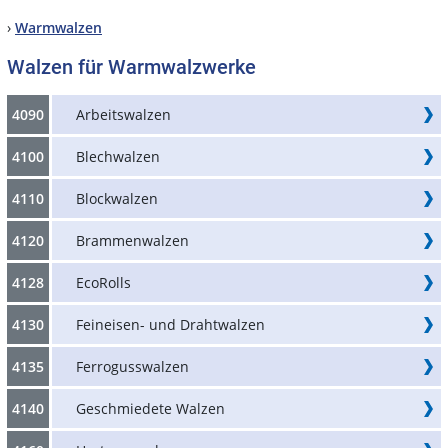
›
Warmwalzen
Walzen für Warmwalzwerke
4090
Arbeitswalzen
4100
Blechwalzen
4110
Blockwalzen
4120
Brammenwalzen
4128
EcoRolls
4130
Feineisen- und Drahtwalzen
4135
Ferrogusswalzen
4140
Geschmiedete Walzen