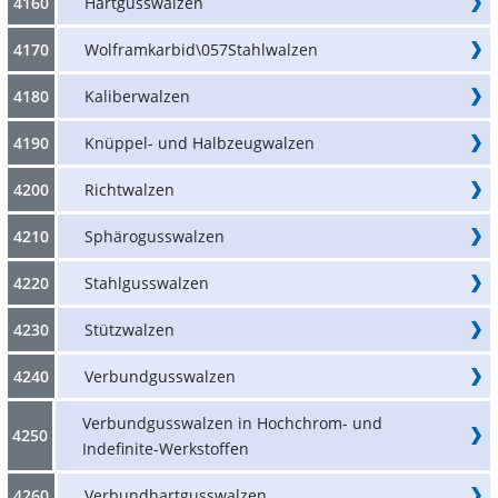
4160
Hartgusswalzen
4170
Wolframkarbid\057Stahlwalzen
4180
Kaliberwalzen
4190
Knüppel- und Halbzeugwalzen
4200
Richtwalzen
4210
Sphärogusswalzen
4220
Stahlgusswalzen
4230
Stützwalzen
4240
Verbundgusswalzen
Verbundgusswalzen in Hochchrom- und
4250
Indefinite-Werkstoffen
4260
Verbundhartgusswalzen