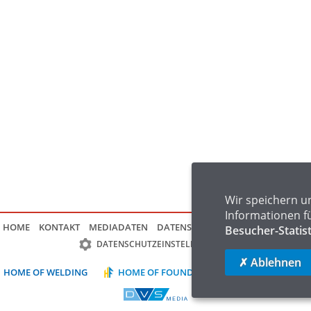
Wir speichern u
Informationen f
HOME
KONTAKT
MEDIADATEN
DATENSCHUTZ
IMPRESSUM
FAQ
Besucher-Statis
DATENSCHUTZEINSTELLUNGEN
✗ Ablehnen
HOME OF WELDING
HOME OF FOUNDRY
HOME OF LOGIST