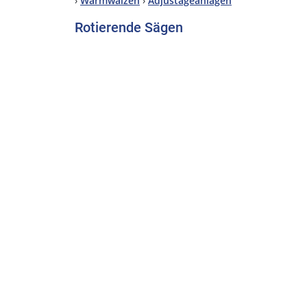
›
Warmwalzen
›
Adjustageanlagen
Rotierende Sägen