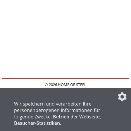
© 2026 HOME OF STEEL
HOME
KONTAKT
MEDIADATEN
DATENSCHUTZ
IMPRESSUM
FAQ
DATENSCHUTZEINSTELLUNGEN
Wir speichern und verarbeiten Ihre
personenbezogenen Informationen für
folgende Zwecke:
Betrieb der Webseite,
Besucher-Statistiken
.
HOME OF WELDING
HOME OF FOUNDRY