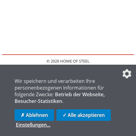
© 2026 HOME OF STEEL
HOME
KONTAKT
MEDIADATEN
DATENSCHUTZ
IMPRESSUM
FAQ
DATENSCHUTZEINSTELLUNGEN
Wir speichern und verarbeiten Ihre
personenbezogenen Informationen für
folgende Zwecke:
Betrieb der Webseite,
Besucher-Statistiken
.
HOME OF WELDING
HOME OF FOUNDRY
HOME OF LOGISTICS
✗ Ablehnen
✓ Alle akzeptieren
Einstellungen
...
die profilschmiede - Internetagentur