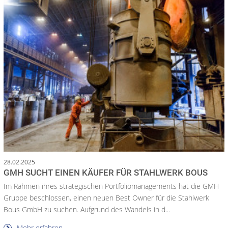
28.02.2025
GMH SUCHT EINEN KÄUFER FÜR STAHLWERK BOUS
Im Rahmen ihres strategischen Portfoliomanagements hat die GMH
Gruppe beschlossen, einen neuen Best Owner für die Stahlwerk
Bous GmbH zu suchen. Aufgrund des Wandels in d...
Mehr erfahren