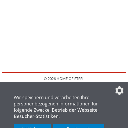
© 2026 HOME OF STEEL
HOME
KONTAKT
MEDIADATEN
DATENSCHUTZ
IMPRESSUM
FAQ
DATENSCHUTZEINSTELLUNGEN
Wir speichern und verarbeiten Ihre
personenbezogenen Informationen für
folgende Zwecke:
Betrieb der Webseite,
Besucher-Statistiken
.
HOME OF WELDING
HOME OF FOUNDRY
HOME OF LOGISTICS