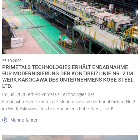
26.10.2020
PRIMETALS TECHNOLOGIES ERHÄLT ENDABNAHME
FÜR MODERNISIERUNG DER KONTIBEIZLINIE NR. 2 IM
WERK KAKOGAWA DES UNTERNEHMENS KOBE STEEL,
LTD.
Im Juni 2020 erhielt Primetals Technologies das
Endabnahmezertifikat für die Modernisierung der Kontibeizlinie Nr. 2
im Werk Kakogawa des Unternehmens Kobe Steel, Ltd. Ei...
Mehr erfahren