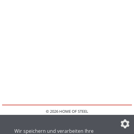
© 2026 HOME OF STEEL
HOME
KONTAKT
MEDIADATEN
DATENSCHUTZ
IMPRESSUM
FAQ
DATENSCHUTZEINSTELLUNGEN
Wir speichern und verarbeiten Ihre