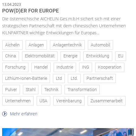
13.04.2023
POW(D)ER FOR EUROPE
Die österreichische AICHELIN Ges.m.b.H sichert sich mit einer
strategischen Partnerschaft mit dem chinesischen Unternehmen
KILNPARTNER wichtige Entwicklungen für Europas...
Aichelin
Anlagen
Anlagentechnik
Automobil
China
Elektromobilität
Energie
Entwicklung
EU
Forschung
Handel
Industrie
ING
Kooperation
Lithium-Ionen-Batterie
Ltd
Ltd.
Partnerschaft
Pulver
Stahl
Technik
Transformation
Unternehmen
USA
Vereinbarung
Zusammenarbeit
Mehr erfahren