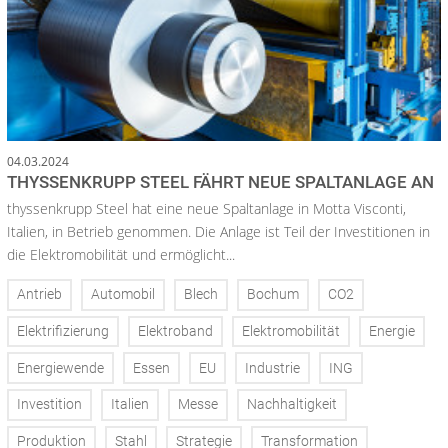
04.03.2024
THYSSENKRUPP STEEL FÄHRT NEUE SPALTANLAGE AN
thyssenkrupp Steel hat eine neue Spaltanlage in Motta Visconti,
Italien, in Betrieb genommen. Die Anlage ist Teil der Investitionen in
die Elektromobilität und ermöglicht...
Antrieb
Automobil
Blech
Bochum
CO2
Elektrifizierung
Elektroband
Elektromobilität
Energie
Energiewende
Essen
EU
Industrie
ING
Investition
Italien
Messe
Nachhaltigkeit
Produktion
Stahl
Strategie
Transformation