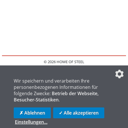
© 2026 HOME OF STEEL
HOME
KONTAKT
MEDIADATEN
DATENSCHUTZ
IMPRESSUM
FAQ
DATENSCHUTZEINSTELLUNGEN
Wir speichern und verarbeiten Ihre
personenbezogenen Informationen für
folgende Zwecke:
Betrieb der Webseite,
Besucher-Statistiken
.
HOME OF WELDING
HOME OF FOUNDRY
HOME OF LOGISTICS
✗ Ablehnen
✓ Alle akzeptieren
Einstellungen
...
die profilschmiede - Internetagentur