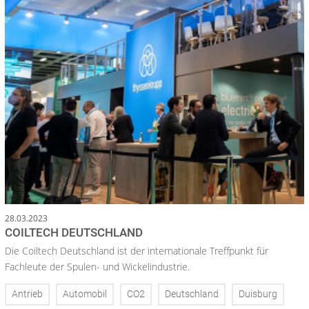
28.03.2023
COILTECH DEUTSCHLAND
Die Coiltech Deutschland ist der internationale Treffpunkt für
Fachleute der Spulen- und Wickelindustrie.
Antrieb
Automobil
CO2
Deutschland
Duisburg