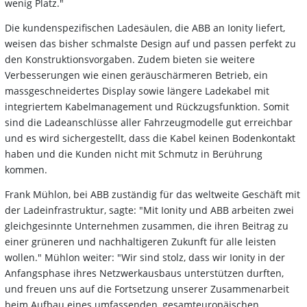
wenig Platz."
Die kundenspezifischen Ladesäulen, die ABB an Ionity liefert,
weisen das bisher schmalste Design auf und passen perfekt zu
den Konstruktionsvorgaben
. Zudem bieten sie weitere
Verbesserungen
wie einen geräuschärmeren Betrieb, ein
massgeschneidertes Display sowie längere Ladekabel mit
integriertem Kabelmanagement und Rückzugsfunktion. Somit
sind die Ladeanschlüsse aller Fahrzeugmodelle gut erreichbar
und es wird sichergestellt, dass die Kabel keinen Bodenkontakt
haben und die Kunden nicht mit Schmutz in Berührung
kommen.
Frank Mühlon, bei ABB zuständig für das weltweite Geschäft mit
der Ladeinfrastruktur, sagte: "Mit Ionity und ABB arbeiten zwei
gleichgesinnte Unternehmen zusammen, die ihren Beitrag zu
einer grüneren und nachhaltigeren Zukunft für alle leisten
wollen." Mühlon weiter: "Wir sind stolz, dass wir Ionity in der
Anfangsphase ihres Netzwerkausbaus unterstützen durften,
und freuen uns auf die Fortsetzung unserer Zusammenarbeit
beim Aufbau eines umfassenden, gesamteuropäischen