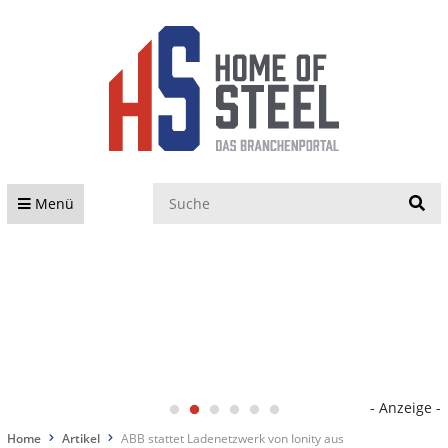
S
Menü
- Anzeige -
Home
Artikel
ABB stattet Ladenetzwerk von Ionity aus