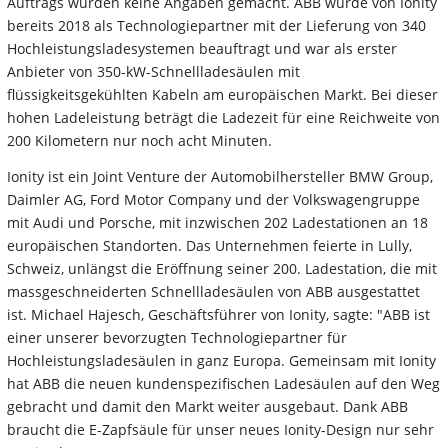
Auftrags wurden keine Angaben gemacht. ABB wurde von Ionity
bereits 2018 als Technologiepartner mit der Lieferung von 340
Hochleistungsladesystemen beauftragt und war als erster
Anbieter von 350-kW-Schnellladesäulen mit
flüssigkeitsgekühlten Kabeln am europäischen Markt. Bei dieser
hohen Ladeleistung beträgt die Ladezeit für eine Reichweite von
200 Kilometern nur noch acht Minuten.
Ionity ist ein Joint Venture der Automobilhersteller BMW Group,
Daimler AG, Ford Motor Company und der Volkswagengruppe
mit Audi und Porsche, mit inzwischen 202 Ladestationen an 18
europäischen Standorten. Das Unternehmen feierte in Lully,
Schweiz, unlängst die Eröffnung seiner 200. Ladestation, die mit
massgeschneiderten Schnellladesäulen von ABB ausgestattet
ist. Michael Hajesch, Geschäftsführer von Ionity, sagte: "ABB ist
einer unserer bevorzugten Technologiepartner für
Hochleistungsladesäulen in ganz Europa. Gemeinsam mit Ionity
hat ABB die neuen kundenspezifischen Ladesäulen auf den Weg
gebracht und damit den Markt weiter ausgebaut. Dank ABB
braucht die E-Zapfsäule für unser neues Ionity-Design nur sehr