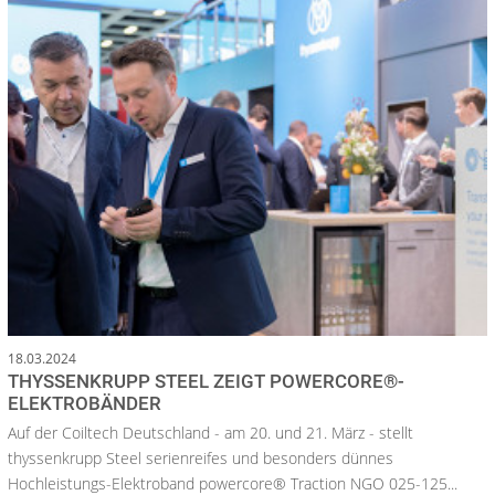
18.03.2024
THYSSENKRUPP STEEL ZEIGT POWERCORE®-
ELEKTROBÄNDER
Auf der Coiltech Deutschland - am 20. und 21. März - stellt
thyssenkrupp Steel serienreifes und besonders dünnes
Hochleistungs-Elektroband powercore® Traction NGO 025-125...