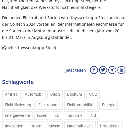
CO
-reduzierten Stahl von thyssenkrupp Steel, der die
2
Nachhaltigkeit des Werkstoffs noch einmal steigere.
Die neuen Elektroband-Sorten wird thyssenkrupp Steel auch auf
der Coiltech 2024 vorstellen, der internationalen Fachmesse für
die Spulen- und Motorenindustrie, die in diesem Jahr vom 20.
bis 21. März in Augsburg stattfindet.
(Quelle: thyssenkrupp Steel)
Jetzt teilen
Schlagworte
Antrieb
Automobil
Blech
Bochum
CO2
Elektrifizierung
Elektroband
Elektromobilität
Energie
Energiewende
Essen
EU
Industrie
ING
Investition
Italien
Messe
Nachhaltigkeit
Produktion