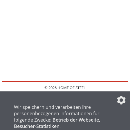
© 2026 HOME OF STEEL
HOME
KONTAKT
MEDIADATEN
DATENSCHUTZ
IMPRESSUM
FAQ
DATENSCHUTZEINSTELLUNGEN
Wir speichern und verarbeiten Ihre
personenbezogenen Informationen für
folgende Zwecke:
Betrieb der Webseite,
Besucher-Statistiken
.
HOME OF WELDING
HOME OF FOUNDRY