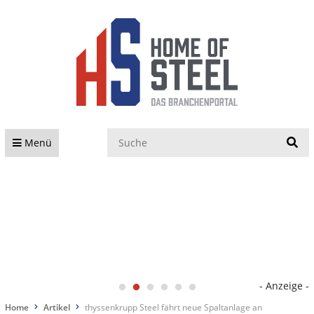
S
Menü
- Anzeige -
Home
Artikel
thyssenkrupp Steel fährt neue Spaltanlage an