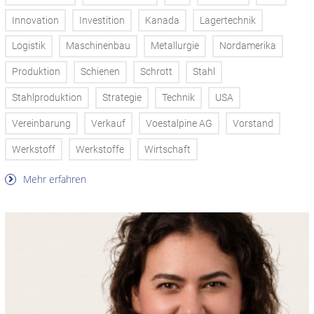
Innovation
Investition
Kanada
Lagertechnik
Logistik
Maschinenbau
Metallurgie
Nordamerika
Produktion
Schienen
Schrott
Stahl
Stahlproduktion
Strategie
Technik
USA
Vereinbarung
Verkauf
Voestalpine AG
Vorstand
Werkstoff
Werkstoffe
Wirtschaft
Mehr erfahren