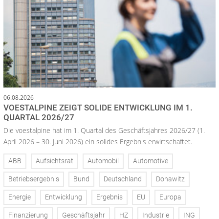
06.08.2026
VOESTALPINE ZEIGT SOLIDE ENTWICKLUNG IM 1.
QUARTAL 2026/27
Die voestalpine hat im 1. Quartal des Geschäftsjahres 2026/27 (1.
April 2026 – 30. Juni 2026) ein solides Ergebnis erwirtschaftet.
ABB
Aufsichtsrat
Automobil
Automotive
Betriebsergebnis
Bund
Deutschland
Donawitz
Energie
Entwicklung
Ergebnis
EU
Europa
Finanzierung
Geschäftsjahr
HZ
Industrie
ING