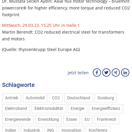
Dr. Mustafa Seckin Aydin: Axial flux motor technology – bluemint
powercore® for higher efficiency, more torque and reduced CO2
footprint
Mittwoch, 29.03.23, 15:25 Uhr in Halle 1
Martin Berendt: CO2 reduced electrical steel for transformers
and motors
(Quelle: thyssenkrupp Steel Europe AG)
Jetzt teilen
Schlagworte
Antrieb
Automobil
CO2
Deutschland
Duisburg
Elektroband
Elektromobilität
Energie
Energieeffizienz
Energiewende
Enwicklung
Essen
EU
Frankreich
Indien
Industrie
ING
Innovation
Konferenz