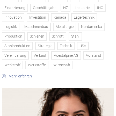
Finanzierung
Geschäftsjahr
HZ
Industrie
ING
Innovation
Investition
Kanada
Lagertechnik
Logistik
Maschinenbau
Metallurgie
Nordamerika
Produktion
Schienen
Schrott
Stahl
Stahlproduktion
Strategie
Technik
USA
Vereinbarung
Verkauf
Voestalpine AG
Vorstand
Werkstoff
Werkstoffe
Wirtschaft
Mehr erfahren