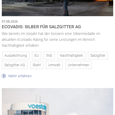
07.08.2026
ECOVADIS: SILBER FÜR SALZGITTER AG
Wie bereits im Vorjahr hat der Konzern eine Silbermedaille im
aktuellen EcoVadis-Rating für seine Leistungen im Bereich
Nachhaltigkeit erhalten
Auszeichnung
EU
ING
Nachhaltigkeit
Salzgitter
Salzgitter AG
Stahl
Umwelt
Unternehmen
Mehr erfahren