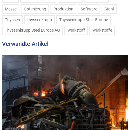
Messe
Optimierung
Produktion
Software
Stahl
Thyssen
thyssenkrupp
Thyssenkrupp Steel Europe
Thyssenkrupp Steel Europe AG
Werkstoff
Werkstoffe
Verwandte Artikel