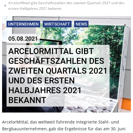
ArcelorMittal gibt Geschäftszahlen des zweiten Quartals 2021 und des
ersten Halbjahres 2021 bekannt
UNTERNEHMEN
WIRTSCHAFT
NEWS
05.08.2021
ARCELORMITTAL GIBT
GESCHÄFTSZAHLEN DES
ZWEITEN QUARTALS 2021
UND DES ERSTEN
HALBJAHRES 2021
BEKANNT
ArcelorMittal, das weltweit führende integrierte Stahl- und
Bergbauunternehmen, gab die Ergebnisse für das am 30. Juni