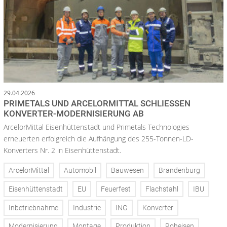
29.04.2026
PRIMETALS UND ARCELORMITTAL SCHLIESSEN K
ONVERTER-MODERNISIERUNG AB
ArcelorMittal Eisenhüttenstadt und Primetals Technologies
erneuerten erfolgreich die Aufhängung des 255-Tonnen-LD-
Konverters Nr. 2 in Eisenhüttenstadt.
ArcelorMittal
Automobil
Bauwesen
Brandenburg
Eisenhüttenstadt
EU
Feuerfest
Flachstahl
IBU
Inbetriebnahme
Industrie
ING
Konverter
Modernisierung
Montage
Produktion
Roheisen