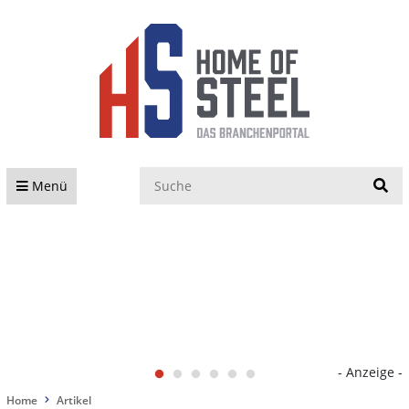
S
Menü
- Anzeige -
Home
Artikel