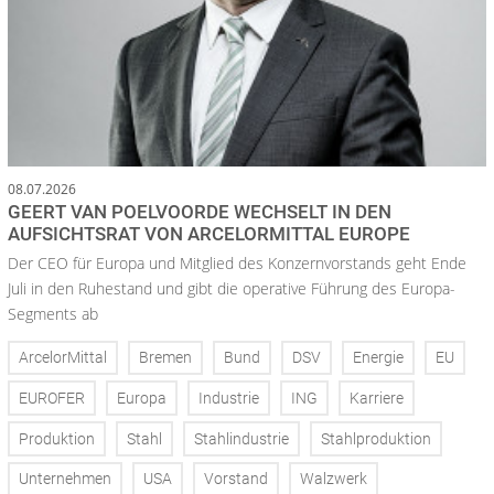
08.07.2026
GEERT VAN POELVOORDE WECHSELT IN DEN
AUFSICHTSRAT VON ARCELORMITTAL EUROPE
Der CEO für Europa und Mitglied des Konzernvorstands geht Ende
Juli in den Ruhestand und gibt die operative Führung des Europa-
Segments ab
ArcelorMittal
Bremen
Bund
DSV
Energie
EU
EUROFER
Europa
Industrie
ING
Karriere
Produktion
Stahl
Stahlindustrie
Stahlproduktion
Unternehmen
USA
Vorstand
Walzwerk