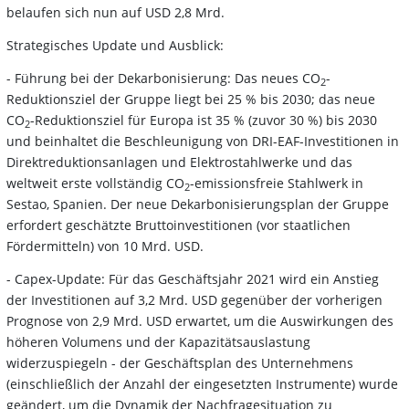
belaufen sich nun auf USD 2,8 Mrd.
Strategisches Update und Ausblick:
- Führung bei der Dekarbonisierung: Das neues CO
-
2
Reduktionsziel der Gruppe liegt bei 25 % bis 2030; das neue
CO
-Reduktionsziel für Europa ist 35 % (zuvor 30 %) bis 2030
2
und beinhaltet die Beschleunigung von DRI-EAF-Investitionen in
Direktreduktionsanlagen und Elektrostahlwerke und das
weltweit erste vollständig CO
-emissionsfreie Stahlwerk in
2
Sestao, Spanien. Der neue Dekarbonisierungsplan der Gruppe
erfordert geschätzte Bruttoinvestitionen (vor staatlichen
Fördermitteln) von 10 Mrd. USD.
- Capex-Update: Für das Geschäftsjahr 2021 wird ein Anstieg
der Investitionen auf 3,2 Mrd. USD gegenüber der vorherigen
Prognose von 2,9 Mrd. USD erwartet, um die Auswirkungen des
höheren Volumens und der Kapazitätsauslastung
widerzuspiegeln - der Geschäftsplan des Unternehmens
(einschließlich der Anzahl der eingesetzten Instrumente) wurde
geändert, um die Dynamik der Nachfragesituation zu