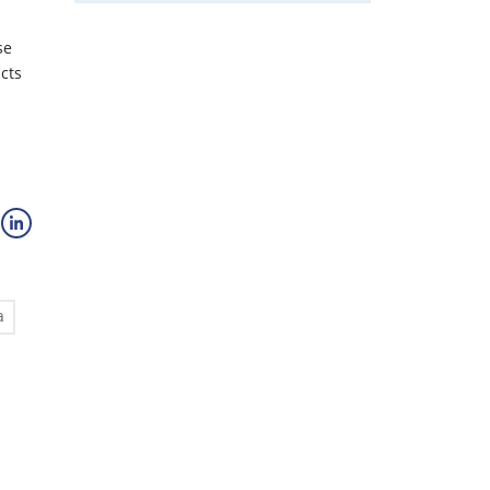
se
cts
a