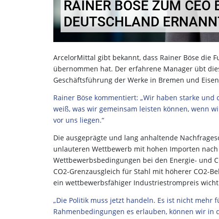
RAINER BÖSE ZUM CEO 
DEUTSCHLAND ERNANN
ArcelorMittal gibt bekannt, dass Rainer Böse die 
übernommen hat. Der erfahrene Manager übt diese
Geschäftsführung der Werke in Bremen und Eisen
Rainer Böse kommentiert: „Wir haben starke und q
weiß, was wir gemeinsam leisten können, wenn wi
vor uns liegen.“
Die ausgeprägte und lang anhaltende Nachfrages
unlauteren Wettbewerb mit hohen Importen nach E
Wettbewerbsbedingungen bei den Energie- und CO
CO2-Grenzausgleich für Stahl mit höherer CO2-B
ein wettbewerbsfähiger Industriestrompreis wichti
„Die Politik muss jetzt handeln. Es ist nicht mehr
Rahmenbedingungen es erlauben, können wir in di