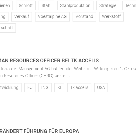
ienen
Schrott
Stahl
Stahlproduktion
Strategie
Techn
ung
Verkauf
Voestalpine AG
Vorstand
Werkstoff
tschaft
AN RESOURCES OFFICER BEI TK ACCELIS
 tk accelis Management AG hat Jennifer Weihs mit Wirkung zum 1. Oktob
n Resources Officer (CHRO) bestellt.
twicklung
EU
ING
KI
Tk accelis
USA
RÄNDERT FÜHRUNG FÜR EUROPA