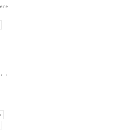
seine
 ein
n