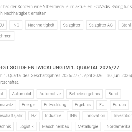
hr hat der Konzern eine Silbermedaille im aktuellen EcoVadis-Rating für 
h Nachhaltigkeit erhalten
EU
ING
Nachhaltigkeit
Salzgitter
Salzgitter AG
Stahl
nehmen
IGT SOLIDE ENTWICKLUNG IM 1. QUARTAL 2026/27
m 1. Quartal des Geschäftsjahres 2026/27 (1. April 2026 – 30. Juni 2026)
rtschaftet.
at
Automobil
Automotive
Betriebsergebnis
Bund
onawitz
Energie
Entwicklung
Ergebnis
EU
Europa
eschäftsjahr
HZ
Industrie
ING
Innovation
Investitio
echnik
Logistik
Maschinenbau
Metallurgie
Nordamerika