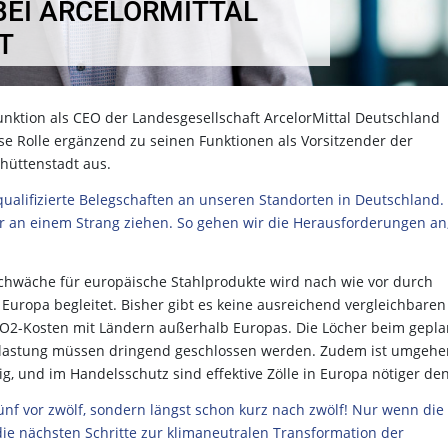
BEI ARCELORMITTAL
T
Funktion als CEO der Landesgesellschaft ArcelorMittal Deutschland
 Rolle ergänzend zu seinen Funktionen als Vorsitzender der
hüttenstadt aus.
ualifizierte Belegschaften an unseren Standorten in Deutschland. 
r an einem Strang ziehen. So gehen wir die Herausforderungen an,
chwäche für europäische Stahlprodukte wird nach wie vor durch
uropa begleitet. Bisher gibt es keine ausreichend vergleichbaren
2-Kosten mit Ländern außerhalb Europas. Die Löcher beim gepla
elastung müssen dringend geschlossen werden. Zudem ist umgeh
g, und im Handelsschutz sind effektive Zölle in Europa nötiger den
 fünf vor zwölf, sondern längst schon kurz nach zwölf! Nur wenn die
e nächsten Schritte zur klimaneutralen Transformation der