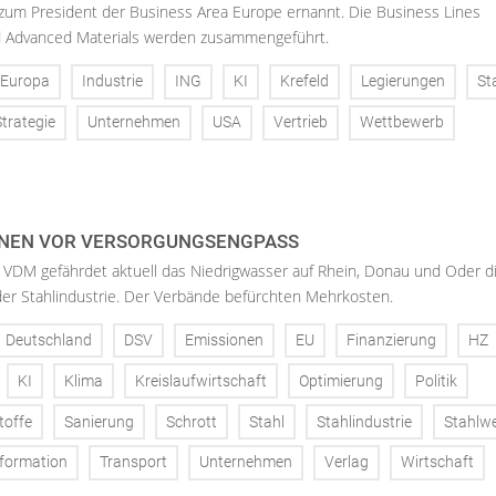
 zum President der Business Area Europe ernannt. Die Business Lines
d Advanced Materials werden zusammengeführt.
Europa
Industrie
ING
KI
Krefeld
Legierungen
St
Strategie
Unternehmen
USA
Vertrieb
Wettbewerb
NEN VOR VERSORGUNGSENGPASS
 VDM gefährdet aktuell das Niedrigwasser auf Rhein, Donau und Oder d
der Stahlindustrie. Der Verbände befürchten Mehrkosten.
Deutschland
DSV
Emissionen
EU
Finanzierung
HZ
KI
Klima
Kreislaufwirtschaft
Optimierung
Politik
toffe
Sanierung
Schrott
Stahl
Stahlindustrie
Stahlw
formation
Transport
Unternehmen
Verlag
Wirtschaft