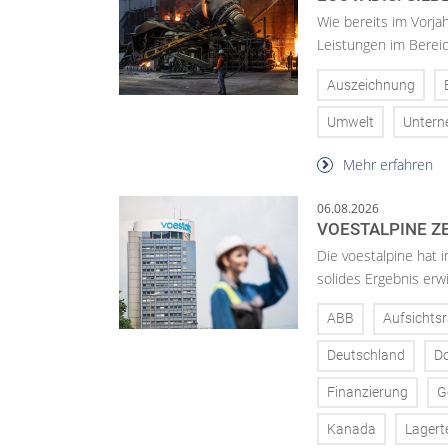
Wie bereits im Vorja
Leistungen im Bereic
Auszeichnung
Umwelt
Unter
Mehr erfahren
06.08.2026
VOESTALPINE ZE
Die voestalpine hat i
solides Ergebnis erwi
ABB
Aufsichtsr
Deutschland
D
Finanzierung
G
Kanada
Lagert