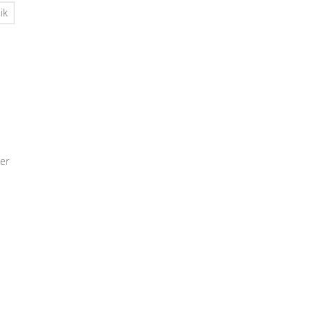
ik
er