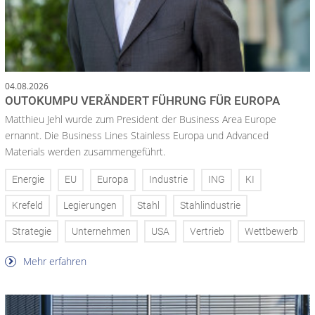
04.08.2026
OUTOKUMPU VERÄNDERT FÜHRUNG FÜR EUROPA
Matthieu Jehl wurde zum President der Business Area Europe
ernannt. Die Business Lines Stainless Europa und Advanced
Materials werden zusammengeführt.
Energie
EU
Europa
Industrie
ING
KI
Krefeld
Legierungen
Stahl
Stahlindustrie
Strategie
Unternehmen
USA
Vertrieb
Wettbewerb
Mehr erfahren