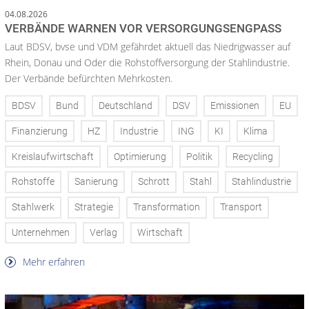
04.08.2026
VERBÄNDE WARNEN VOR VERSORGUNGSENGPASS
Laut BDSV, bvse und VDM gefährdet aktuell das Niedrigwasser auf
Rhein, Donau und Oder die Rohstoffversorgung der Stahlindustrie.
Der Verbände befürchten Mehrkosten.
BDSV
Bund
Deutschland
DSV
Emissionen
EU
Finanzierung
HZ
Industrie
ING
KI
Klima
Kreislaufwirtschaft
Optimierung
Politik
Recycling
Rohstoffe
Sanierung
Schrott
Stahl
Stahlindustrie
Stahlwerk
Strategie
Transformation
Transport
Unternehmen
Verlag
Wirtschaft
Mehr erfahren