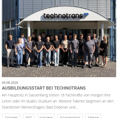
04.08.2026
AUSBILDUNGSSTART BEI TECHNOTRANS
Am Hauptsitz in Sassenberg treten 18 Fachkräfte von morgen ihre
Lehre oder ihr duales Studium an. Weitere Talente beginnen an den
Standorten Meinerzhagen, Bad Doberan und...
Anlagen
ING
Karriere
Kooperation
Messe