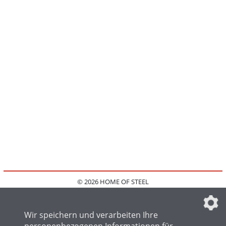
© 2026 HOME OF STEEL
HOME
KONTAKT
MEDIADATEN
DATENSCHUTZ
IMPRESSUM
FAQ
DATENSCHUTZEINSTELLUNGEN
Wir speichern und verarbeiten Ihre