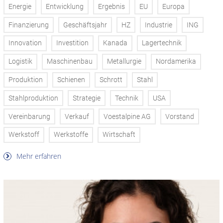
Energie
Entwicklung
Ergebnis
EU
Europa
Finanzierung
Geschäftsjahr
HZ
Industrie
ING
Innovation
Investition
Kanada
Lagertechnik
Logistik
Maschinenbau
Metallurgie
Nordamerika
Produktion
Schienen
Schrott
Stahl
Stahlproduktion
Strategie
Technik
USA
Vereinbarung
Verkauf
Voestalpine AG
Vorstand
Werkstoff
Werkstoffe
Wirtschaft
Mehr erfahren