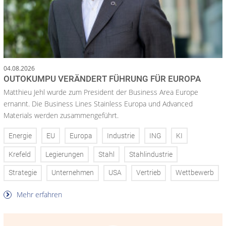
04.08.2026
OUTOKUMPU VERÄNDERT FÜHRUNG FÜR EUROPA
Matthieu Jehl wurde zum President der Business Area Europe
ernannt. Die Business Lines Stainless Europa und Advanced
Materials werden zusammengeführt.
Energie
EU
Europa
Industrie
ING
KI
Krefeld
Legierungen
Stahl
Stahlindustrie
Strategie
Unternehmen
USA
Vertrieb
Wettbewerb
Mehr erfahren