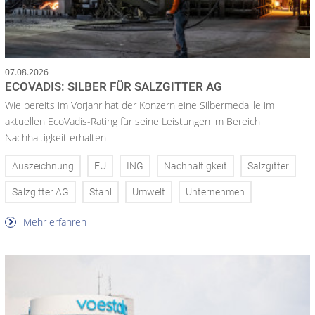
07.08.2026
ECOVADIS: SILBER FÜR SALZGITTER AG
Wie bereits im Vorjahr hat der Konzern eine Silbermedaille im
aktuellen EcoVadis-Rating für seine Leistungen im Bereich
Nachhaltigkeit erhalten
Auszeichnung
EU
ING
Nachhaltigkeit
Salzgitter
Salzgitter AG
Stahl
Umwelt
Unternehmen
Mehr erfahren