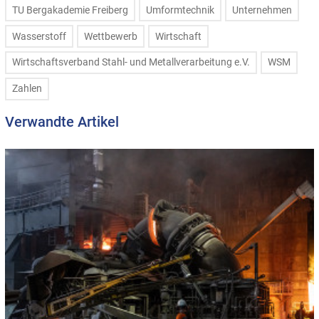
TU Bergakademie Freiberg
Umformtechnik
Unternehmen
Wasserstoff
Wettbewerb
Wirtschaft
Wirtschaftsverband Stahl- und Metallverarbeitung e.V.
WSM
Zahlen
Verwandte Artikel