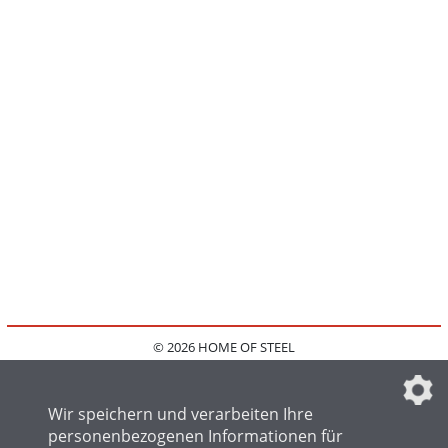
© 2026 HOME OF STEEL
HOME
KONTAKT
MEDIADATEN
DATENSCHUTZ
IMPRESSUM
FAQ
DATENSCHUTZEINSTELLUNGEN
Wir speichern und verarbeiten Ihre
personenbezogenen Informationen für