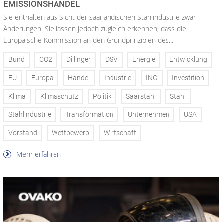
MISSIONSHANDEL
Sie enthalten aus Sicht der saarländischen Stahlindustrie zwar
Änderungen. Sie lassen jedoch zugleich erkennen, dass die
Europäische Kommission an den Grundprinzipien des...
Bund
CO2
Dillinger
DSV
Energie
Entwicklung
EU
Europa
Handel
Industrie
ING
Investition
Klima
Klimaschutz
Politik
Saarstahl
Stahl
Stahlindustrie
Transformation
Unternehmen
USA
Vorstand
Wettbewerb
Wirtschaft
Mehr erfahren