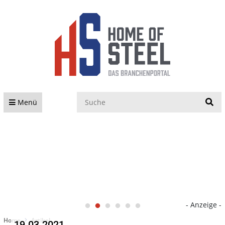
S
Menü
- Anzeige -
Home
Artikel
19.03.2021