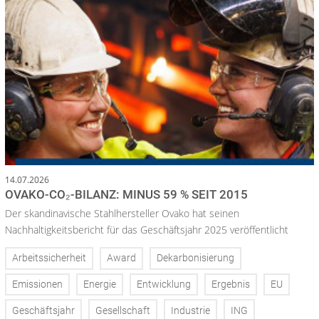
14.07.2026
OVAKO-CO₂-BILANZ: MINUS 59 % SEIT 2015
Der skandinavische Stahlhersteller Ovako hat seinen
Nachhaltigkeitsbericht für das Geschäftsjahr 2025 veröffentlicht
Arbeitssicherheit
Award
Dekarbonisierung
Emissionen
Energie
Entwicklung
Ergebnis
EU
Geschäftsjahr
Gesellschaft
Industrie
ING