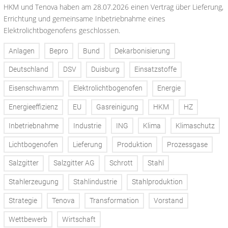
HKM und Tenova haben am 28.07.2026 einen Vertrag über Lieferung,
Errichtung und gemeinsame Inbetriebnahme eines
Elektrolichtbogenofens geschlossen.
Anlagen
Bepro
Bund
Dekarbonisierung
Deutschland
DSV
Duisburg
Einsatzstoffe
Eisenschwamm
Elektrolichtbogenofen
Energie
Energieeffizienz
EU
Gasreinigung
HKM
HZ
Inbetriebnahme
Industrie
ING
Klima
Klimaschutz
Lichtbogenofen
Lieferung
Produktion
Prozessgase
Salzgitter
Salzgitter AG
Schrott
Stahl
Stahlerzeugung
Stahlindustrie
Stahlproduktion
Strategie
Tenova
Transformation
Vorstand
Wettbewerb
Wirtschaft