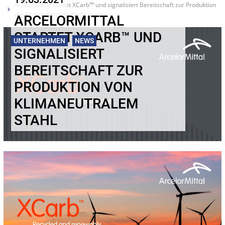
ArcelorMittal startet XCarb™ und signalisiert Bereitschaft zur Produktion
von klimaneutralem Stahl
ARCELORMITTAL
STARTET XCARB™ UND
UNTERNEHMEN
NEWS
SIGNALISIERT
BEREITSCHAFT ZUR
PRODUKTION VON
KLIMANEUTRALEM
STAHL