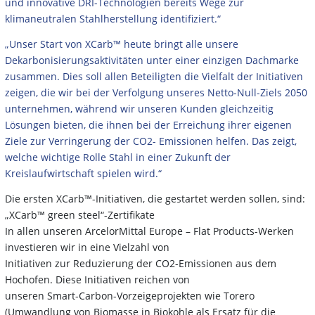
und innovative DRI-Technologien bereits Wege zur
klimaneutralen Stahlherstellung identifiziert.“
„Unser Start von XCarb™ heute bringt alle unsere
Dekarbonisierungsaktivitäten unter einer einzigen Dachmarke
zusammen. Dies soll allen Beteiligten die Vielfalt der Initiativen
zeigen, die wir bei der Verfolgung unseres Netto-Null-Ziels 2050
unternehmen, während wir unseren Kunden gleichzeitig
Lösungen bieten, die ihnen bei der Erreichung ihrer eigenen
Ziele zur Verringerung der CO2- Emissionen helfen. Das zeigt,
welche wichtige Rolle Stahl in einer Zukunft der
Kreislaufwirtschaft spielen wird.“
Die ersten XCarb™-Initiativen, die gestartet werden sollen, sind:
„XCarb™ green steel“-Zertifikate
In allen unseren ArcelorMittal Europe – Flat Products-Werken
investieren wir in eine Vielzahl von
Initiativen zur Reduzierung der CO2-Emissionen aus dem
Hochofen. Diese Initiativen reichen von
unseren Smart-Carbon-Vorzeigeprojekten wie Torero
(Umwandlung von Biomasse in Biokohle als Ersatz für die