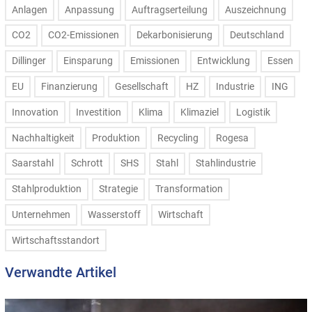
Anlagen
Anpassung
Auftragserteilung
Auszeichnung
CO2
CO2-Emissionen
Dekarbonisierung
Deutschland
Dillinger
Einsparung
Emissionen
Entwicklung
Essen
EU
Finanzierung
Gesellschaft
HZ
Industrie
ING
Innovation
Investition
Klima
Klimaziel
Logistik
Nachhaltigkeit
Produktion
Recycling
Rogesa
Saarstahl
Schrott
SHS
Stahl
Stahlindustrie
Stahlproduktion
Strategie
Transformation
Unternehmen
Wasserstoff
Wirtschaft
Wirtschaftsstandort
Verwandte Artikel