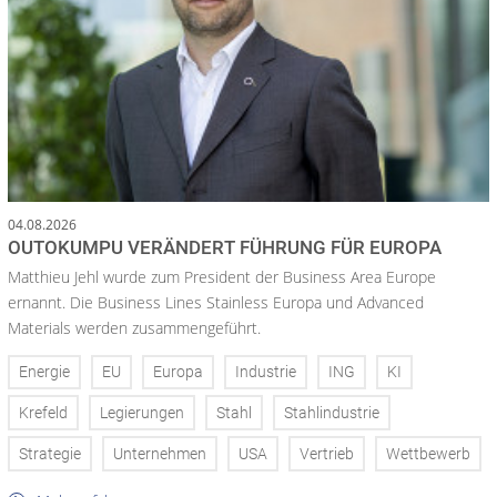
04.08.2026
OUTOKUMPU VERÄNDERT FÜHRUNG FÜR EUROPA
Matthieu Jehl wurde zum President der Business Area Europe
ernannt. Die Business Lines Stainless Europa und Advanced
Materials werden zusammengeführt.
Energie
EU
Europa
Industrie
ING
KI
Krefeld
Legierungen
Stahl
Stahlindustrie
Strategie
Unternehmen
USA
Vertrieb
Wettbewerb