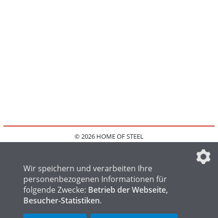
© 2026 HOME OF STEEL
HOME
KONTAKT
MEDIADATEN
DATENSCHUTZ
IMPRESSUM
FAQ
DATENSCHUTZEINSTELLUNGEN
Wir speichern und verarbeiten Ihre
personenbezogenen Informationen für
folgende Zwecke:
Betrieb der Webseite,
Besucher-Statistiken
.
HOME OF WELDING
HOME OF FOUNDRY
HOME OF LOGISTICS