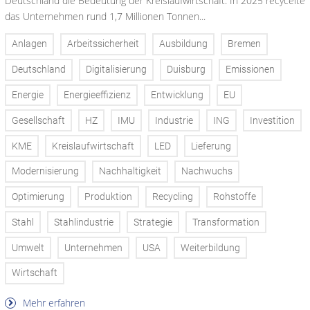
Deutschland die Bedeutung der Kreislaufwirtschaft. In 2025 recycelte
das Unternehmen rund 1,7 Millionen Tonnen...
Anlagen
Arbeitssicherheit
Ausbildung
Bremen
Deutschland
Digitalisierung
Duisburg
Emissionen
Energie
Energieeffizienz
Entwicklung
EU
Gesellschaft
HZ
IMU
Industrie
ING
Investition
KME
Kreislaufwirtschaft
LED
Lieferung
Modernisierung
Nachhaltigkeit
Nachwuchs
Optimierung
Produktion
Recycling
Rohstoffe
Stahl
Stahlindustrie
Strategie
Transformation
Umwelt
Unternehmen
USA
Weiterbildung
Wirtschaft
Mehr erfahren