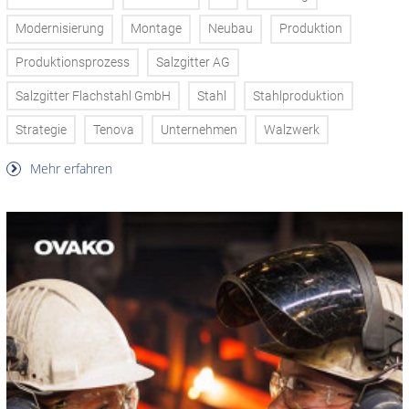
Modernisierung
Montage
Neubau
Produktion
Produktionsprozess
Salzgitter AG
Salzgitter Flachstahl GmbH
Stahl
Stahlproduktion
Strategie
Tenova
Unternehmen
Walzwerk
Mehr erfahren