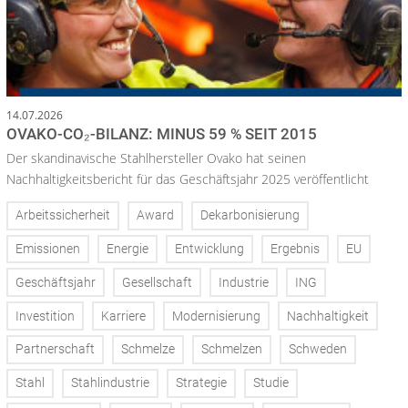
14.07.2026
OVAKO-CO₂-BILANZ: MINUS 59 % SEIT 2015
Der skandinavische Stahlhersteller Ovako hat seinen
Nachhaltigkeitsbericht für das Geschäftsjahr 2025 veröffentlicht
Arbeitssicherheit
Award
Dekarbonisierung
Emissionen
Energie
Entwicklung
Ergebnis
EU
Geschäftsjahr
Gesellschaft
Industrie
ING
Investition
Karriere
Modernisierung
Nachhaltigkeit
Partnerschaft
Schmelze
Schmelzen
Schweden
Stahl
Stahlindustrie
Strategie
Studie