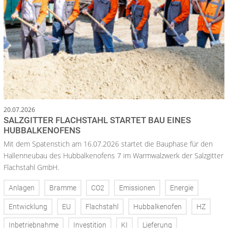
20.07.2026
SALZGITTER FLACHSTAHL STARTET BAU EINES
HUBBALKENOFENS
Mit dem Spatenstich am 16.07.2026 startet die Bauphase für den
Hallenneubau des Hubbalkenofens 7 im Warmwalzwerk der Salzgitter
Flachstahl GmbH.
Anlagen
Bramme
CO2
Emissionen
Energie
Entwicklung
EU
Flachstahl
Hubbalkenofen
HZ
Inbetriebnahme
Investition
KI
Lieferung