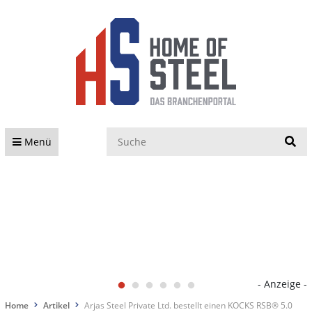
S
Menü
- Anzeige -
Home
Artikel
Arjas Steel Private Ltd. bestellt einen KOCKS RSB® 5.0