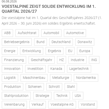
06.08.2026
VOESTALPINE ZEIGT SOLIDE ENTWICKLUNG IM 1.
QUARTAL 2026/27
Die voestalpine hat im 1. Quartal des Geschäftsjahres 2026/27 (1.
April 2026 – 30. Juni 2026) ein solides Ergebnis erwirtschaftet.
ABB
Aufsichtsrat
Automobil
Automotive
Betriebsergebnis
Bund
Deutschland
Donawitz
Energie
Entwicklung
Ergebnis
EU
Europa
Finanzierung
Geschäftsjahr
HZ
Industrie
ING
Innovation
Investition
Kanada
Lagertechnik
Logistik
Maschinenbau
Metallurgie
Nordamerika
Produktion
Schienen
Schrott
Stahl
Stahlproduktion
Strategie
Technik
USA
Vereinbarung
Verkauf
Voestalpine AG
Vorstand