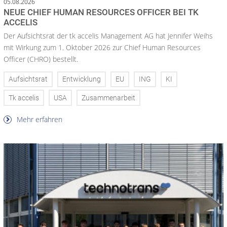
05.08.2026
NEUE CHIEF HUMAN RESOURCES OFFICER BEI TK
ACCELIS
Der Aufsichtsrat der tk accelis Management AG hat Jennifer Weihs
mit Wirkung zum 1. Oktober 2026 zur Chief Human Resources
Officer (CHRO) bestellt.
Aufsichtsrat
Entwicklung
EU
ING
KI
Tk accelis
USA
Zusammenarbeit
Mehr erfahren