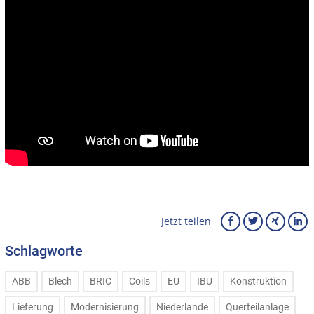
Jetzt teilen
Schlagworte
ABB
Blech
BRIC
Coils
EU
IBU
Konstruktion
Lieferung
Modernisierung
Niederlande
Querteilanlage