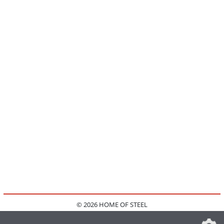
© 2026 HOME OF STEEL
HOME
KONTAKT
MEDIADATEN
DATENSCHUTZ
IMPRESSUM