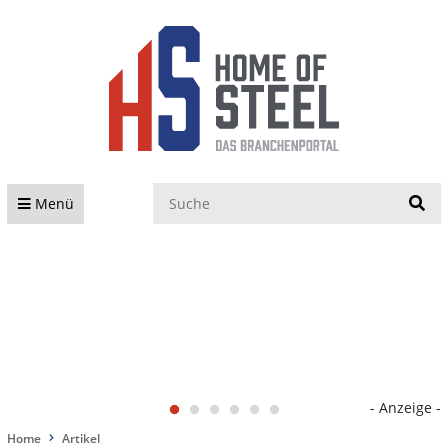
S
Menü
- Anzeige -
Home
Artikel