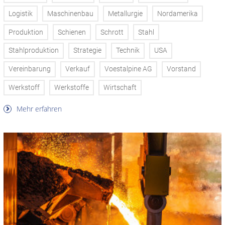
Logistik
Maschinenbau
Metallurgie
Nordamerika
Produktion
Schienen
Schrott
Stahl
Stahlproduktion
Strategie
Technik
USA
Vereinbarung
Verkauf
Voestalpine AG
Vorstand
Werkstoff
Werkstoffe
Wirtschaft
Mehr erfahren