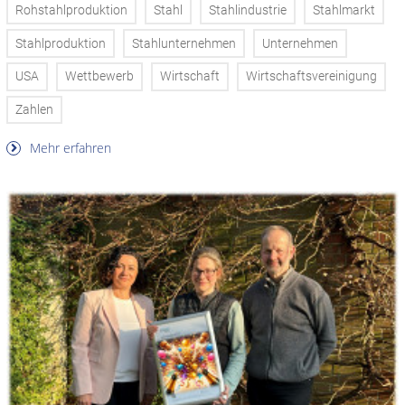
Rohstahlproduktion
Stahl
Stahlindustrie
Stahlmarkt
Stahlproduktion
Stahlunternehmen
Unternehmen
USA
Wettbewerb
Wirtschaft
Wirtschaftsvereinigung
Zahlen
Mehr erfahren