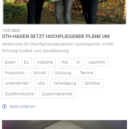
15.07.2026
OTH HAGEN SETZT HOCHFLIEGENDE PLÄNE UM
Meilenstein für Oberflächenspezialisten: konsequenter Schritt
Richtung Qualität und Spezialisierung
Essen
EU
Industrie
ING
KI
Leuchten
Produktion
Schrott
Schulung
Technik
Unternehmen
USA
Verteidigung
Zertifikat
Zulieferindustrie
Zusammenarbeit
Mehr erfahren