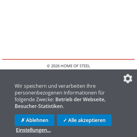
© 2026 HOME OF STEEL
HOME
KONTAKT
MEDIADATEN
DATENSCHUTZ
IMPRESSUM
FAQ
DATENSCHUTZEINSTELLUNGEN
Wir speichern und verarbeiten Ihre
personenbezogenen Informationen für
folgende Zwecke:
Betrieb der Webseite,
Besucher-Statistiken
.
HOME OF WELDING
HOME OF FOUNDRY
HOME OF LOGISTICS
✗ Ablehnen
✓ Alle akzeptieren
Einstellungen
...
die profilschmiede - Internetagentur