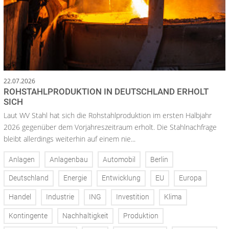
22.07.2026
ROHSTAHLPRODUKTION IN DEUTSCHLAND ERHOLT
SICH
Laut WV Stahl hat sich die Rohstahlproduktion im ersten Halbjahr
2026 gegenüber dem Vorjahreszeitraum erholt. Die Stahlnachfrage
bleibt allerdings weiterhin auf einem nie...
Anlagen
Anlagenbau
Automobil
Berlin
Deutschland
Energie
Entwicklung
EU
Europa
Handel
Industrie
ING
Investition
Klima
Kontingente
Nachhaltigkeit
Produktion