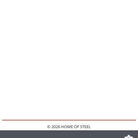
© 2026 HOME OF STEEL
HOME
KONTAKT
MEDIADATEN
DATENSCHUTZ
IMPRESSUM