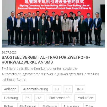
20.07.2026
BAOSTEEL VERGIBT AUFTRAG FÜR ZWEI PQF®-
ROHRWALZWERKE AN SMS
SMS liefert sämtliche Kernkomponenten sowie die
Automatisierungssysteme für zwei PQF®-Anlagen zur Herstellung
nahtloser Rohre
Anlagen
Automatisierung
EU
HZ
ING
Lieferung
Ltd
Ltd.
Partnerschaft
Produktion
Rohre
SMS group
Software
Steuerung
Tube