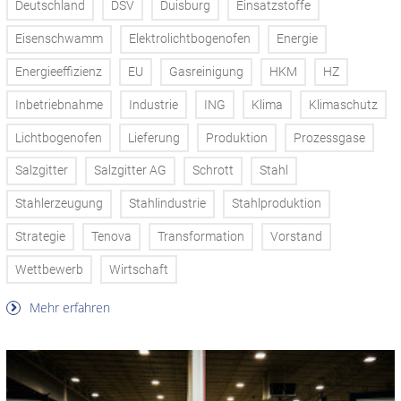
Deutschland
DSV
Duisburg
Einsatzstoffe
Eisenschwamm
Elektrolichtbogenofen
Energie
Energieeffizienz
EU
Gasreinigung
HKM
HZ
Inbetriebnahme
Industrie
ING
Klima
Klimaschutz
Lichtbogenofen
Lieferung
Produktion
Prozessgase
Salzgitter
Salzgitter AG
Schrott
Stahl
Stahlerzeugung
Stahlindustrie
Stahlproduktion
Strategie
Tenova
Transformation
Vorstand
Wettbewerb
Wirtschaft
Mehr erfahren