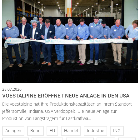
28.07.2026
VOESTALPINE ERÖFFNET NEUE ANLAGE IN DEN USA
Die voestalpine hat ihre Produktionskapazitäten an ihrem Standort
Jeffersonville, Indiana, USA verdoppelt. Die neue Anlage zur
Produktion von Längsträgern für Lastkraftwa...
Anlagen
Bund
EU
Handel
Industrie
ING