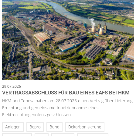
29.07.2026
VERTRAGSABSCHLUSS FÜR BAU EINES EAFS BEI HKM
HKM und Tenova haben am 28.07.2026 einen Vertrag über Lieferung,
Errichtung und gemeinsame Inbetriebnahme eines
Elektrolichtbogenofens geschlossen.
Anlagen
Bepro
Bund
Dekarbonisierung