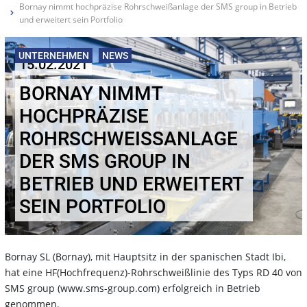
Bornay nimmt hochpräzise Rohrschweißanlage der SMS group in Betrieb
und erweitert sein Portfolio
UNTERNEHMEN
NEWS
15.02.2021
BORNAY NIMMT
HOCHPRÄZISE
ROHRSCHWEISSANLAGE D
ER SMS GROUP IN B
ETRIEB UND ERWEITERT S
EIN PORTFOLIO
Bornay SL (Bornay), mit Hauptsitz in der spanischen Stadt Ibi,
hat eine HF(Hochfrequenz)-Rohrschweißlinie des Typs RD 40 von
SMS group (www.sms-group.com) erfolgreich in Betrieb
genommen.