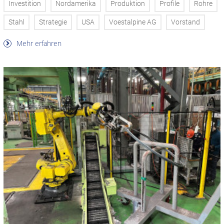
Investition
Nordamerika
Produktion
Profile
Rohre
Stahl
Strategie
USA
Voestalpine AG
Vorstand
Mehr erfahren