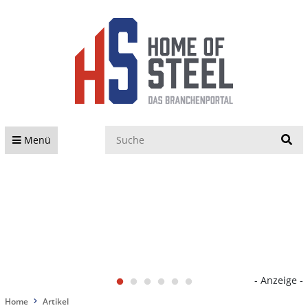
S
Menü
- Anzeige -
Home
Artikel