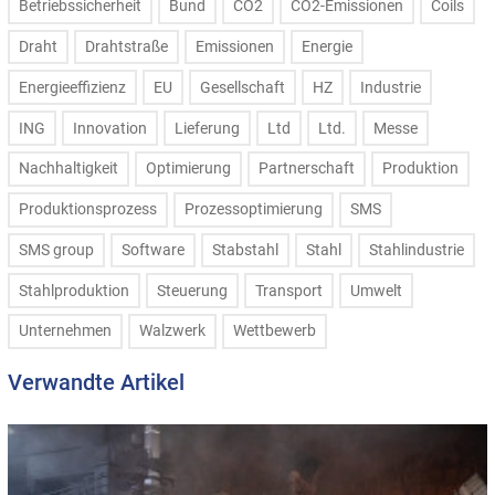
Betriebssicherheit
Bund
CO2
CO2-Emissionen
Coils
Draht
Drahtstraße
Emissionen
Energie
Energieeffizienz
EU
Gesellschaft
HZ
Industrie
ING
Innovation
Lieferung
Ltd
Ltd.
Messe
Nachhaltigkeit
Optimierung
Partnerschaft
Produktion
Produktionsprozess
Prozessoptimierung
SMS
SMS group
Software
Stabstahl
Stahl
Stahlindustrie
Stahlproduktion
Steuerung
Transport
Umwelt
Unternehmen
Walzwerk
Wettbewerb
Verwandte Artikel