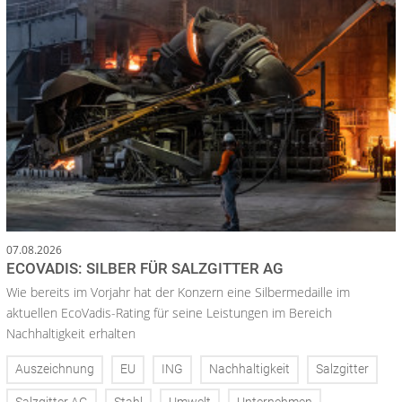
07.08.2026
ECOVADIS: SILBER FÜR SALZGITTER AG
Wie bereits im Vorjahr hat der Konzern eine Silbermedaille im
aktuellen EcoVadis-Rating für seine Leistungen im Bereich
Nachhaltigkeit erhalten
Auszeichnung
EU
ING
Nachhaltigkeit
Salzgitter