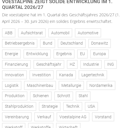
VOESTALPINE ZEIGT SOLIDE ENTWICKLUNG IM 1.
QUARTAL 2026/27
Die voestalpine hat im 1. Quartal des Geschäftsjahres 2026/27 (1.
April 2026 – 30. Juni 2026) ein solides Ergebnis erwirtschaftet.
ABB
Aufsichtsrat
Automobil
Automotive
Betriebsergebnis
Bund
Deutschland
Donawitz
Energie
Entwicklung
Ergebnis
EU
Europa
Finanzierung
Geschäftsjahr
HZ
Industrie
ING
Innovation
Investition
Kanada
Lagertechnik
Logistik
Maschinenbau
Metallurgie
Nordamerika
Produktion
Schienen
Schrott
Stahl
Stahlproduktion
Strategie
Technik
USA
Vereinbarung
Verkauf
Voestalpine AG
Vorstand
Werkstoff
Werkstoffe
Wirtschaft