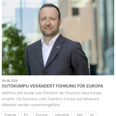
04.08.2026
OUTOKUMPU VERÄNDERT FÜHRUNG FÜR EUROPA
Matthieu Jehl wurde zum President der Business Area Europe
ernannt. Die Business Lines Stainless Europa und Advanced
Materials werden zusammengeführt.
Energie
EU
Europa
Industrie
ING
KI