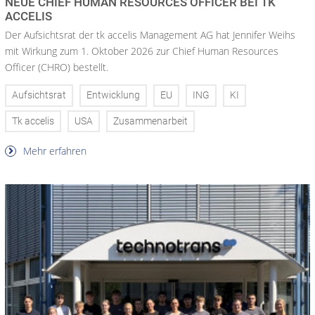
NEUE CHIEF HUMAN RESOURCES OFFICER BEI TK
ACCELIS
Der Aufsichtsrat der tk accelis Management AG hat Jennifer Weihs
mit Wirkung zum 1. Oktober 2026 zur Chief Human Resources
Officer (CHRO) bestellt.
Aufsichtsrat
Entwicklung
EU
ING
KI
Tk accelis
USA
Zusammenarbeit
Mehr erfahren