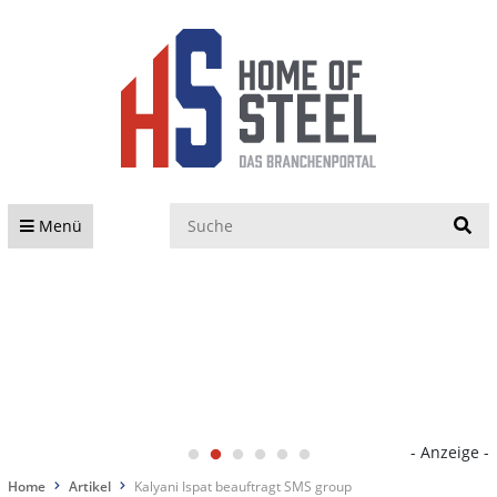
S
Menü
- Anzeige -
Home
Artikel
Kalyani Ispat beauftragt SMS group