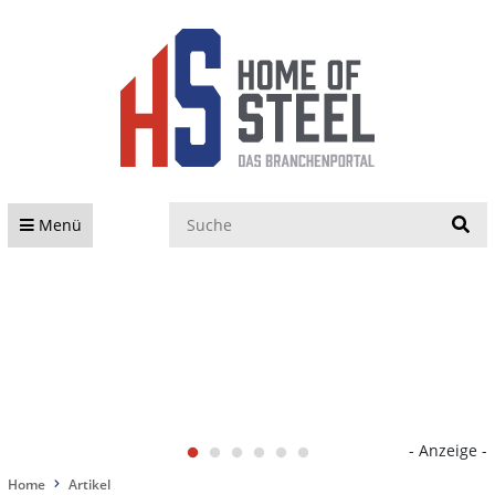
S
Menü
- Anzeige -
Home
Artikel