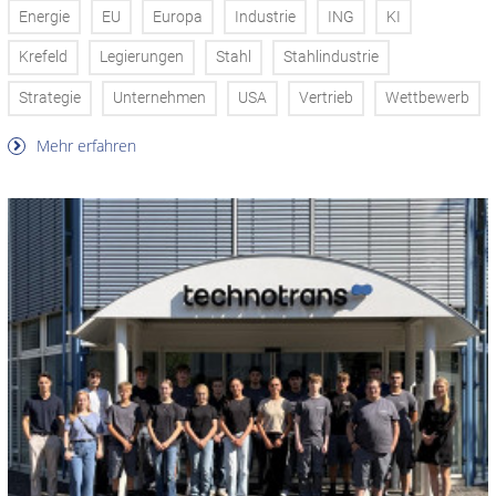
Energie
EU
Europa
Industrie
ING
KI
Krefeld
Legierungen
Stahl
Stahlindustrie
Strategie
Unternehmen
USA
Vertrieb
Wettbewerb
Mehr erfahren