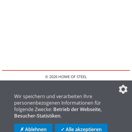
© 2026 HOME OF STEEL
HOME
KONTAKT
MEDIADATEN
DATENSCHUTZ
IMPRESSUM
FAQ
DATENSCHUTZEINSTELLUNGEN
Wir speichern und verarbeiten Ihre
personenbezogenen Informationen für
folgende Zwecke:
Betrieb der Webseite,
Besucher-Statistiken
.
HOME OF WELDING
HOME OF FOUNDRY
HOME OF LOGISTICS
✗ Ablehnen
✓ Alle akzeptieren