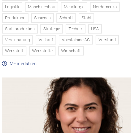
Logistik
Maschinenbau
Metallurgie
Nordamerika
Produktion
Schienen
Schrott
Stahl
Stahlproduktion
Strategie
Technik
USA
Vereinbarung
Verkauf
Voestalpine AG
Vorstand
Werkstoff
Werkstoffe
Wirtschaft
Mehr erfahren