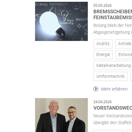
05.05.2026
BREMSSCHEIBEN
FEINSTAUBEMIS
Bislang blieb der F
Abgasgesetzgebung u
Andritz
Antrieb
Energie
Entwic
Metallverarbeitung
Umformtechnik
Mehr erfahren
24.04.2026
VORSTANDSWECH
Neuer Vorstandsvors
übergibt den Staffel