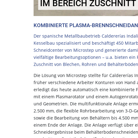
IM BEREICH ZUSCHNITT
KOMBINIERTE PLASMA-BRENNSCHNEIDANLA
Der spanische Metallbaubetrieb Caldererías Indalí
Kesselbau spezialisiert und beschäftigt 450 Mitar
Schneidcenter von Microstep und generierte damit 
vielfältige Bearbeitungsoptionen – u.a. bieten ei
Zuschnitt von Blechen, Rohren und Behälterböden
Die Lösung von Microstep stellte für Caldererías
früher verschiedene Arbeiter Konturen von Hand
erledigt das heute automatisch eine kombinierte
mit einem Plasmarotator und einem Autogenrotato
und Geometrien. Die multifunktionale Anlage ermö
2.500 mm, die flexible Rohrbearbeitung von 3-D
sowie die Bearbeitung von Behältern bis 4.500 
einem Ende der Anlage. Die Anlage verfügt über 
Schneidergebnisse beim Behälterbodenschneiden 