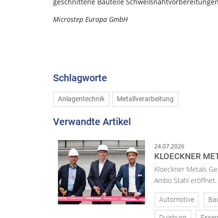
geschnittene Bauteile Schweißnahtvorbereitunge
Microstep Europa GmbH
Schlagworte
Anlagentechnik
Metallverarbeitung
Verwandte Artikel
24.07.2026
KLOECKNER MET
Kloeckner Metals Ge
Ambo Stahl eröffnet.
Automotive
Ba
Duisburg
Esse