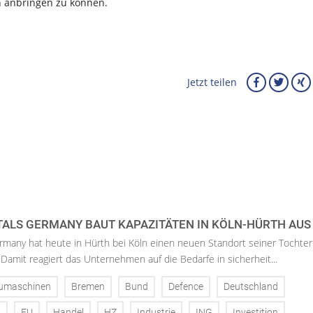
n anbringen zu können.
Jetzt teilen
ALS GERMANY BAUT KAPAZITÄTEN IN KÖLN-HÜRTH AUS
rmany hat heute in Hürth bei Köln einen neuen Standort seiner Tochter
 Damit reagiert das Unternehmen auf die Bedarfe in sicherheit...
umaschinen
Bremen
Bund
Defence
Deutschland
n
EU
Handel
HZ
Industrie
ING
Investition