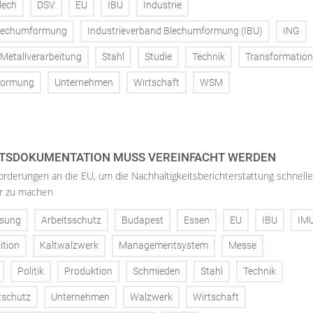
lech
DSV
EU
IBU
Industrie
Blechumformung
Industrieverband Blechumformung (IBU)
ING
Metallverarbeitung
Stahl
Studie
Technik
Transformation
ormung
Unternehmen
Wirtschaft
WSM
ITSDOKUMENTATION MUSS VEREINFACHT WERDEN
rderungen an die EU, um die Nachhaltigkeitsberichterstattung schnelle
er zu machen
sung
Arbeitsschutz
Budapest
Essen
EU
IBU
IM
ition
Kaltwalzwerk
Managementsystem
Messe
Politik
Produktion
Schmieden
Stahl
Technik
schutz
Unternehmen
Walzwerk
Wirtschaft