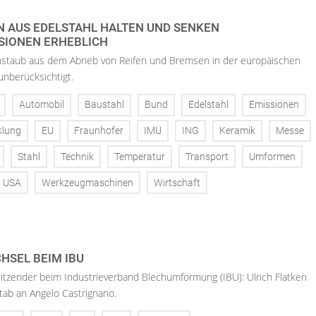
 AUS EDELSTAHL HALTEN UND SENKEN
SIONEN ERHEBLICH
einstaub aus dem Abrieb von Reifen und Bremsen in der europäischen
nberücksichtigt.
Automobil
Baustahl
Bund
Edelstahl
Emissionen
klung
EU
Fraunhofer
IMU
ING
Keramik
Messe
Stahl
Technik
Temperatur
Transport
Umformen
USA
Werkzeugmaschinen
Wirtschaft
SEL BEIM IBU
itzender beim Industrieverband Blechumformung (IBU): Ulrich Flatken
stab an Angelo Castrignano.