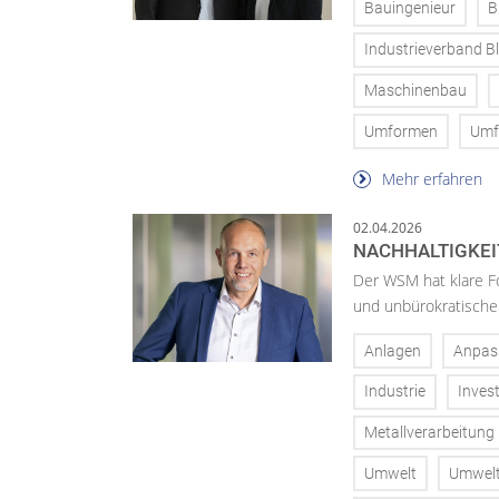
Bauingenieur
B
Industrieverband 
Maschinenbau
Umformen
Umf
Mehr erfahren
02.04.2026
NACHHALTIGKE
Der WSM hat klare Fo
und unbürokratisch
Anlagen
Anpas
Industrie
Invest
Metallverarbeitung
Umwelt
Umwelt