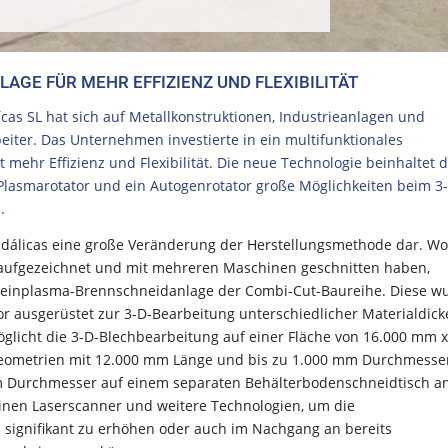
GE FÜR MEHR EFFIZIENZ UND FLEXIBILITÄT
cas SL hat sich auf Metallkonstruktionen, Industrieanlagen und
beiter. Das Unternehmen investierte in ein multifunktionales
mehr Effizienz und Flexibilität. Die neue Technologie beinhaltet 
n Plasmarotator und ein Autogenrotator große Möglichkeiten beim 3
.
 Indálicas eine große Veränderung der Herstellungsmethode dar. Wo
 aufgezeichnet und mit mehreren Maschinen geschnitten haben,
 Feinplasma-Brennschneidanlage der Combi-Cut-Baureihe. Diese w
r ausgerüstet zur 3-D-Bearbeitung unterschiedlicher Materialdick
glicht die 3-D-Blechbearbeitung auf einer Fläche von 16.000 mm x
-Geometrien mit 12.000 mm Länge und bis zu 1.000 mm Durchmesse
mm Durchmesser auf einem separaten Behälterbodenschneidtisch a
einen Laserscanner und weitere Technologien, um die
signifikant zu erhöhen oder auch im Nachgang an bereits