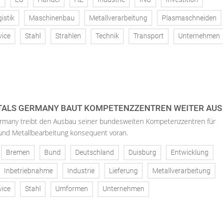
istik
Maschinenbau
Metallverarbeitung
Plasmaschneiden
vice
Stahl
Strahlen
Technik
Transport
Unternehmen
TALS GERMANY BAUT KOMPETENZZENTREN WEITER AUS
rmany treibt den Ausbau seiner bundesweiten Kompetenzzentren für
 und Metallbearbeitung konsequent voran.
Bremen
Bund
Deutschland
Duisburg
Entwicklung
Inbetriebnahme
Industrie
Lieferung
Metallverarbeitung
vice
Stahl
Umformen
Unternehmen