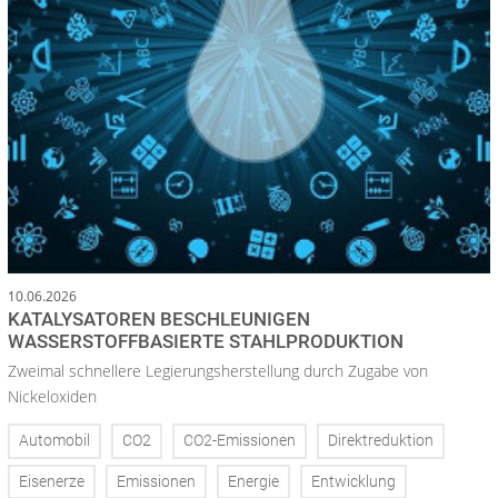
10.06.2026
KATALYSATOREN BESCHLEUNIGEN
WASSERSTOFFBASIERTE STAHLPRODUKTION
Zweimal schnellere Legierungsherstellung durch Zugabe von
Nickeloxiden
Automobil
CO2
CO2-Emissionen
Direktreduktion
Eisenerze
Emissionen
Energie
Entwicklung