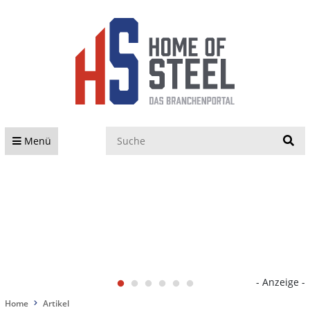
S
Menü
- Anzeige -
Home
Artikel