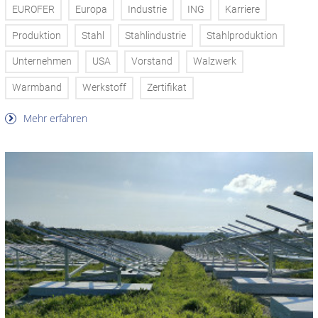
EUROFER
Europa
Industrie
ING
Karriere
Produktion
Stahl
Stahlindustrie
Stahlproduktion
Unternehmen
USA
Vorstand
Walzwerk
Warmband
Werkstoff
Zertifikat
Mehr erfahren