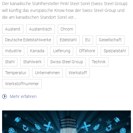
Der kanadische Stahlhersteller Finkl Steel Sorel (Swiss Steel Group)
will künftig das europäische Know-how der Swiss Steel Group und
die am kanadischen Standort Sorel vor...
Austenit
Austenitisch
Chrom
Deutsche Edelstahlwerke
Edelstahl
EU
Gesellschaft
Industrie
Kanada
Lieferung
Offshore
Spezialstahl
Stahl
Stahlwerk
Swiss Steel Group
Technik
Temperatur
Unternehmen
Werkstoff
Werkstoffnummer
Mehr erfahren