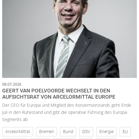
08.07.2026
GEERT VAN POELVOORDE WECHSELT IN DEN
AUFSICHTSRAT VON ARCELORMITTAL EUROPE
Der CEO für Europa und Mitglied des Konzernvorstands geht Ende
Juli in den Ruhestand und gibt die operative Führung des Europa-
Segments ab
ArcelorMittal
Bremen
Bund
DSV
Energie
EU