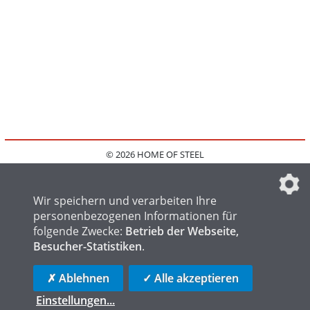
© 2026 HOME OF STEEL
HOME
KONTAKT
MEDIADATEN
DATENSCHUTZ
IMPRESSUM
FAQ
DATENSCHUTZEINSTELLUNGEN
Wir speichern und verarbeiten Ihre
personenbezogenen Informationen für
folgende Zwecke:
Betrieb der Webseite,
Besucher-Statistiken
.
HOME OF WELDING
HOME OF FOUNDRY
HOME OF LOGISTICS
✗ Ablehnen
✓ Alle akzeptieren
Einstellungen
...