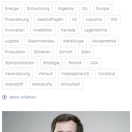
Energie
Entwicklung
Ergebnis
EU
Europa
Finanzierung
Geschäftsjahr
HZ
Industrie
ING
Innovation
Investition
Kanada
Lagertechnik
Logistik
Maschinenbau
Metallurgie
Nordamerika
Produktion
Schienen
Schrott
Stahl
Stahlproduktion
Strategie
Technik
USA
Vereinbarung
Verkauf
Voestalpine AG
Vorstand
Werkstoff
Werkstoffe
Wirtschaft
Mehr erfahren