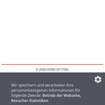
© 2026 HOME OF STEEL
HOME
KONTAKT
MEDIADATEN
DATENSCHUTZ
IMPRESSUM
FAQ
DATENSCHUTZEINSTELLUNGEN
Wir speichern und verarbeiten Ihre
personenbezogenen Informationen für
folgende Zwecke:
Betrieb der Webseite,
Besucher-Statistiken
.
HOME OF WELDING
HOME OF FOUNDRY