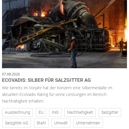
07.08.2026
ECOVADIS: SILBER FÜR SALZGITTER AG
Wie bereits im Vorjahr hat der Konzern eine Silbermedaille im
aktuellen EcoVadis-Rating für seine Leistungen im Bereich
Nachhaltigkeit erhalten
Auszeichnung
EU
ING
Nachhaltigkeit
Salzgitter
Salzgitter AG
Stahl
Umwelt
Unternehmen