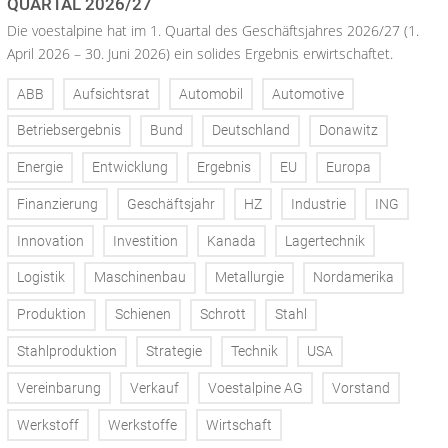
QUARTAL 2026/27
Die voestalpine hat im 1. Quartal des Geschäftsjahres 2026/27 (1.
April 2026 – 30. Juni 2026) ein solides Ergebnis erwirtschaftet.
ABB
Aufsichtsrat
Automobil
Automotive
Betriebsergebnis
Bund
Deutschland
Donawitz
Energie
Entwicklung
Ergebnis
EU
Europa
Finanzierung
Geschäftsjahr
HZ
Industrie
ING
Innovation
Investition
Kanada
Lagertechnik
Logistik
Maschinenbau
Metallurgie
Nordamerika
Produktion
Schienen
Schrott
Stahl
Stahlproduktion
Strategie
Technik
USA
Vereinbarung
Verkauf
Voestalpine AG
Vorstand
Werkstoff
Werkstoffe
Wirtschaft