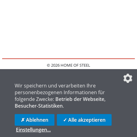
© 2026 HOME OF STEEL
HOME
KONTAKT
MEDIADATEN
DATENSCHUTZ
IMPRESSUM
FAQ
DATENSCHUTZEINSTELLUNGEN
Wir speichern und verarbeiten Ihre
personenbezogenen Informationen für
folgende Zwecke:
Betrieb der Webseite,
Besucher-Statistiken
.
HOME OF WELDING
HOME OF FOUNDRY
HOME OF LOGISTICS
✗ Ablehnen
✓ Alle akzeptieren
Einstellungen
...
die profilschmiede - Internetagentur