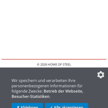
© 2026 HOME OF STEEL
HOME
KONTAKT
MEDIADATEN
DATENSCHUTZ
IMPRESSUM
FAQ
DATENSCHUTZEINSTELLUNGEN
Wir speichern und verarbeiten Ihre
personenbezogenen Informationen für
folgende Zwecke:
Betrieb der Webseite,
Besucher-Statistiken
.
HOME OF WELDING
HOME OF FOUNDRY
HOME OF LOGISTICS
✗ Ablehnen
✓ Alle akzeptieren