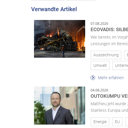
Verwandte Artikel
07.08.2026
ECOVADIS: SILB
Wie bereits im Vorja
Leistungen im Bereic
Auszeichnung
Umwelt
Unter
Mehr erfahren
04.08.2026
OUTOKUMPU VE
Matthieu Jehl wurde
Stainless Europa un
Energie
EU