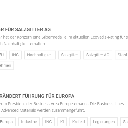
ER FÜR SALZGITTER AG
hr hat der Konzern eine Silbermedaille im aktuellen EcoVadis-Rating für 
h Nachhaltigkeit erhalten
EU
ING
Nachhaltigkeit
Salzgitter
Salzgitter AG
Stahl
nehmen
RÄNDERT FÜHRUNG FÜR EUROPA
 zum President der Business Area Europe ernannt. Die Business Lines
d Advanced Materials werden zusammengeführt.
Europa
Industrie
ING
KI
Krefeld
Legierungen
St