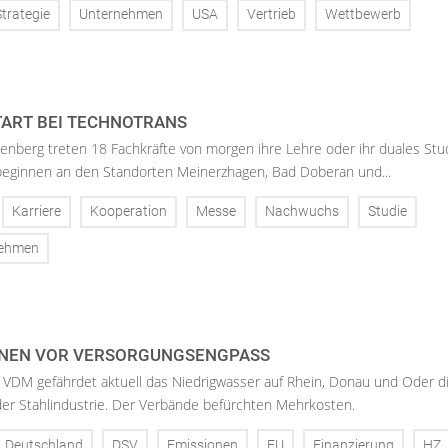
Strategie
Unternehmen
USA
Vertrieb
Wettbewerb
ART BEI TECHNOTRANS
enberg treten 18 Fachkräfte von morgen ihre Lehre oder ihr duales St
 beginnen an den Standorten Meinerzhagen, Bad Doberan und...
Karriere
Kooperation
Messe
Nachwuchs
Studie
nehmen
NEN VOR VERSORGUNGSENGPASS
 VDM gefährdet aktuell das Niedrigwasser auf Rhein, Donau und Oder d
der Stahlindustrie. Der Verbände befürchten Mehrkosten.
Deutschland
DSV
Emissionen
EU
Finanzierung
HZ