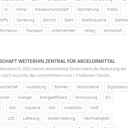
KI
Klima
Kreislaufwirtschaft
Optimierung
Politik
toffe
Sanierung
Schrott
Stahl
Stahlindustrie
Stahlw
formation
Transport
Unternehmen
Verlag
Wirtschaft
SCHAFT WEITERHIN ZENTRAL FÜR ARCELORMITTAL
keitsbericht 2025 betont ArcelorMittal Deutschland die Bedeutung der
 In 2025 recycelte das Unternehmen rund 1,7 Millionen Tonnen...
ssicherheit
Ausbildung
Bremen
Deutschland
Digitalisier
ionen
Energie
Energieeffizienz
Entwicklung
EU
Z
IMU
Industrie
ING
Investition
KME
LED
Lieferung
Modernisierung
Nachhaltigkeit