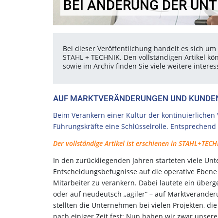
BEI ÄNDERUNG DER UN
Bei dieser Veröffentlichung handelt es sich um 
STAHL + TECHNIK. Den vollständigen Artikel kö
sowie im Archiv finden Sie viele weitere inter
AUF MARKTVERÄNDERUNGEN UND KUNDE
Beim Verankern einer Kultur der kontinuierliche
Führungskräfte eine Schlüsselrolle. Entsprechend
Der vollständige Artikel ist erschienen in STAHL+TECHN
In den zurückliegenden Jahren starteten viele 
Entscheidungsbefugnisse auf die operative Ebene 
Mitarbeiter zu verankern. Dabei lautete ein überge
oder auf neudeutsch „agiler“ – auf Marktveränd
stellten die Unternehmen bei vielen Projekten, di
nach einiger Zeit fest: Nun haben wir zwar unser