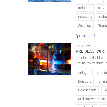
Industrie
ING
Recycling
Rohs
Strategie
Trans
Mehr erfahren
03.08.2026
KREISLAUFWIRT
In seinem Nachhaltig
Kreislaufwirtschaft.
Anlagen
Arbeit
Duisburg
Emiss
Gesellschaft
H
Kreislaufwirtschaft