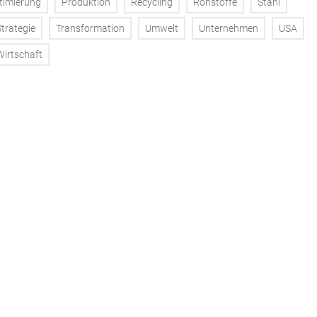
timierung
Produktion
Recycling
Rohstoffe
Stahl
Strategie
Transformation
Umwelt
Unternehmen
USA
Wirtschaft