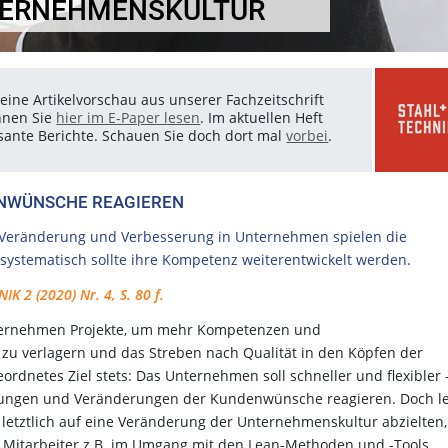
TERNEHMENSKULTUR
eine Artikelvorschau aus unserer Fachzeitschrift
nnen Sie
hier im E-Paper lesen
. Im aktuellen Heft
essante Berichte. Schauen Sie doch dort mal
vorbei
.
NWÜNSCHE REAGIEREN
n Veränderung und Verbesserung in Unternehmen spielen die
 systematisch sollte ihre Kompetenz weiterentwickelt werden.
IK 2 (2020) Nr. 4, S. 80 f.
Unternehmen Projekte, um mehr Kompetenzen und
zu verlagern und das Streben nach Qualität in den Köpfen der
ordnetes Ziel stets: Das Unternehmen soll schneller und flexibler 
erungen und Veränderungen der Kundenwünsche reagieren. Doch le
e letztlich auf eine Veränderung der Unternehmenskultur abzielten,
e Mitarbeiter z.B. im Umgang mit den Lean-Methoden und -Tools