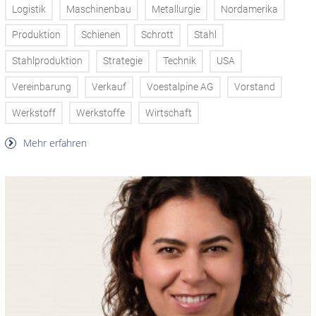
Logistik
Maschinenbau
Metallurgie
Nordamerika
Produktion
Schienen
Schrott
Stahl
Stahlproduktion
Strategie
Technik
USA
Vereinbarung
Verkauf
Voestalpine AG
Vorstand
Werkstoff
Werkstoffe
Wirtschaft
Mehr erfahren