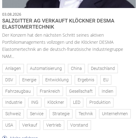
03.08.2026
SALZGITTER AG VERKAUFT KLÖCKNER DESMA
ELASTOMERTECHNIK
Der Konzern hat den nächsten Schritt seines aktiven
Portfoliomanagements vollzogen und die Klöckner DESMA
Elastomertechnik an die deutsch-französische Industriegruppe
NAM...
Anlagen
Automatisierung
China
Deutschland
DSV
Energie
Entwicklung
Ergebnis
EU
Fahrzeugbau
Frankreich
Gesellschaft
Indien
Industrie
ING
Klöckner
LED
Produktion
Schweiz
Service
Strategie
Technik
Unternehmen
USA
Verkauf
Vertrieb
Vorstand