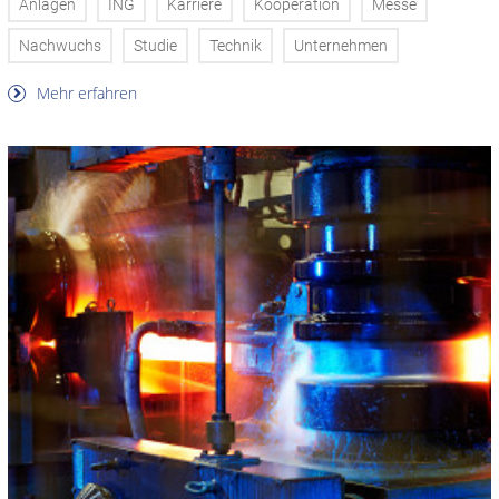
Anlagen
ING
Karriere
Kooperation
Messe
Nachwuchs
Studie
Technik
Unternehmen
Mehr erfahren