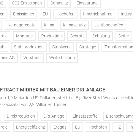
O2
CO2-Emissionen
Donawitz
Einsparung
fen
Emissionen
EU
Hochofen
Inbetriebnahme
Indust
Kernaggregate
Klima
Klimaschutz
Lichtbogenofen
rgie
Montage
Produktion
Schrott
Schulung
Sinter
ahl
Stahlproduktion
Stahlwerk
Strategie
Transformatio
lpine AG
Vorstand
Weiterbildung
UFTRAGT MIDREX MIT BAU EINER DRI-ANLAGE
 von 1,9 Milliarden US-Dollar entsteht bei Big River Steel Works eine Mid
reskapazität von 2,5 Millionen Tonnen
Direktreduktion
DRI-Anlage
Einsatzstoffe
Eisenschwam
rgie
Energieeffizienz
Erdgas
EU
Hochofen
HZ
In