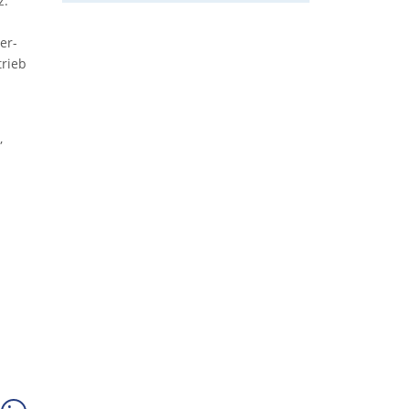
z.
er-
rieb
,