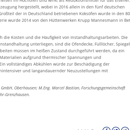
heisen im Hochofen und wirkt als Reduktionsmittel für das Eisener
rzeugung hergestellt, wobei in 2016 allein in den fünf deutschen
 Großteil der in Deutschland betriebenen Koksöfen wurde in den 80
tterie wurde 2014 von den Hüttenwerken Krupp Mannesmann in Bet
 die Kosten und die Häufigkeit von Instandhaltungsarbeiten. Die
nstandhaltung unterliegen, sind die Ofendecke, Fülllöcher, Spiegel
rbeiten müssen im heißen Zustand durchgeführt werden, da ein
n Materialien aufgrund thermischer Spannungen und
in vollständiges Abkühlen würde zur Beschädigung der
tenintensiver und langandauernder Neuzustellungen mit
ce GmbH, Oberhausen; M.Eng. Marcel Bastian, Forschungsgemeinschaft
Höhr-Grenzhausen.