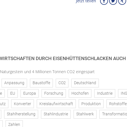
Jetzt teilen
 WIRTSCHAFTEN DURCH EISENHÜTTENSCHLACKEN AUCH
 Naturgestein und 4 Millionen Tonnen CO2 eingespart
Anpassung
Baustoffe
CO2
Deutschland
ke
EU
Europa
Forschung
Hochofen
Industrie
IN
utz
Konverter
Kreislaufwirtschaft
Produktion
Rohstoffe
Stahlherstellung
Stahlindustrie
Stahlwerk
Transformati
Zahlen