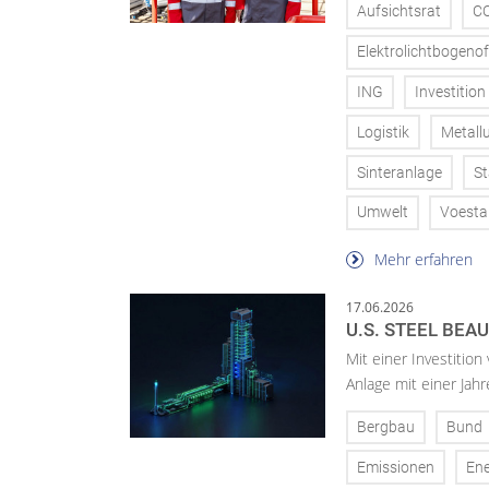
Aufsichtsrat
C
Elektrolichtbogeno
ING
Investition
Logistik
Metallu
Sinteranlage
St
Umwelt
Voesta
Mehr erfahren
17.06.2026
U.S. STEEL BEA
Mit einer Investition
Anlage mit einer Jah
Bergbau
Bund
Emissionen
Ene