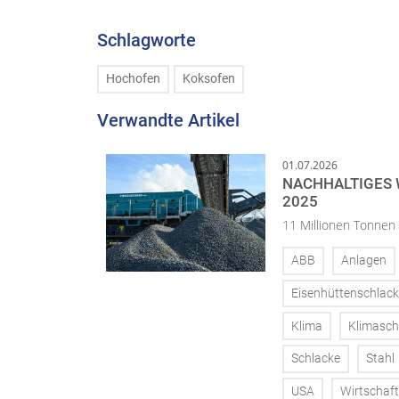
Schlagworte
Hochofen
Koksofen
Verwandte Artikel
01.07.2026
NACHHALTIGES
2025
11 Millionen Tonnen
ABB
Anlagen
Eisenhüttenschlac
Klima
Klimasch
Schlacke
Stahl
USA
Wirtschaft