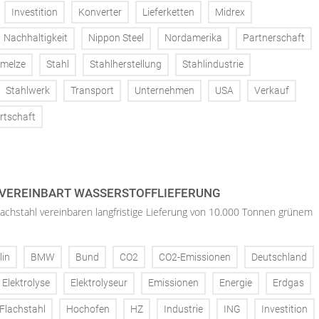
Investition
Konverter
Lieferketten
Midrex
Nachhaltigkeit
Nippon Steel
Nordamerika
Partnerschaft
melze
Stahl
Stahlherstellung
Stahlindustrie
Stahlwerk
Transport
Unternehmen
USA
Verkauf
rtschaft
 VEREINBART WASSERSTOFFLIEFERUNG
lachstahl vereinbaren langfristige Lieferung von 10.000 Tonnen grünem
lin
BMW
Bund
CO2
CO2-Emissionen
Deutschland
Elektrolyse
Elektrolyseur
Emissionen
Energie
Erdgas
Flachstahl
Hochofen
HZ
Industrie
ING
Investition