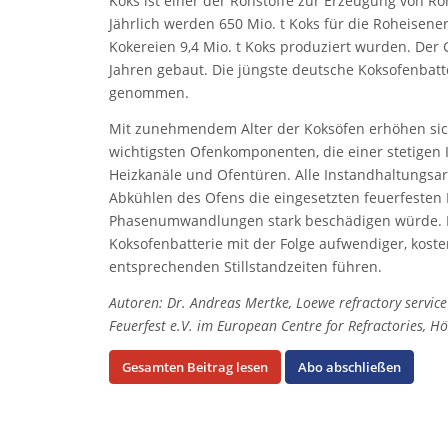
Koks ist einer der Rohstoffe zur Erzeugung von Ro
Jährlich werden 650 Mio. t Koks für die Roheisene
Kokereien 9,4 Mio. t Koks produziert wurden. Der
Jahren gebaut. Die jüngste deutsche Koksofenba
genommen.
Mit zunehmendem Alter der Koksöfen erhöhen sich
wichtigsten Ofenkomponenten, die einer stetigen I
Heizkanäle und Ofentüren. Alle Instandhaltungsa
Abkühlen des Ofens die eingesetzten feuerfeste
Phasenumwandlungen stark beschädigen würde. E
Koksofenbatterie mit der Folge aufwendiger, kos
entsprechenden Stillstandzeiten führen.
Autoren: Dr. Andreas Mertke, Loewe refractory servi
Feuerfest e.V. im European Centre for Refractories, 
Gesamten Beitrag lesen
Abo abschließen