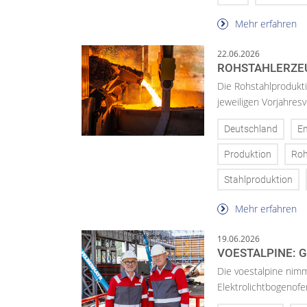
Mehr erfahren
22.06.2026
ROHSTAHLERZEU
Die Rohstahlprodukti
jeweiligen Vorjahresv
Deutschland
En
Produktion
Roh
Stahlproduktion
Mehr erfahren
19.06.2026
VOESTALPINE: G
Die voestalpine nimm
Elektrolichtbogenofen