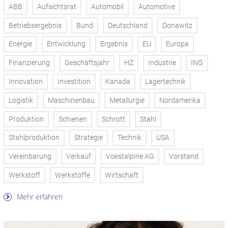
ABB
Aufsichtsrat
Automobil
Automotive
Betriebsergebnis
Bund
Deutschland
Donawitz
Energie
Entwicklung
Ergebnis
EU
Europa
Finanzierung
Geschäftsjahr
HZ
Industrie
ING
Innovation
Investition
Kanada
Lagertechnik
Logistik
Maschinenbau
Metallurgie
Nordamerika
Produktion
Schienen
Schrott
Stahl
Stahlproduktion
Strategie
Technik
USA
Vereinbarung
Verkauf
Voestalpine AG
Vorstand
Werkstoff
Werkstoffe
Wirtschaft
Mehr erfahren