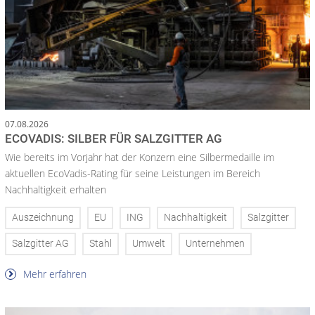
07.08.2026
ECOVADIS: SILBER FÜR SALZGITTER AG
Wie bereits im Vorjahr hat der Konzern eine Silbermedaille im
aktuellen EcoVadis-Rating für seine Leistungen im Bereich
Nachhaltigkeit erhalten
Auszeichnung
EU
ING
Nachhaltigkeit
Salzgitter
Salzgitter AG
Stahl
Umwelt
Unternehmen
Mehr erfahren