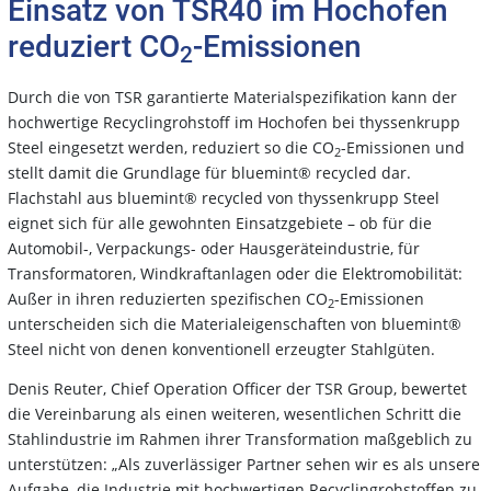
Einsatz von TSR40 im Hochofen
reduziert CO
-Emissionen
2
Durch die von TSR garantierte Materialspezifikation kann der
hochwertige Recyclingrohstoff im Hochofen bei thyssenkrupp
Steel eingesetzt werden, reduziert so die CO
-Emissionen und
2
stellt damit die Grundlage für bluemint® recycled dar.
Flachstahl aus bluemint® recycled von thyssenkrupp Steel
eignet sich für alle gewohnten Einsatzgebiete – ob für die
Automobil-, Verpackungs- oder Hausgeräteindustrie, für
Transformatoren, Windkraftanlagen oder die Elektromobilität:
Außer in ihren reduzierten spezifischen CO
-Emissionen
2
unterscheiden sich die Materialeigenschaften von bluemint®
Steel nicht von denen konventionell erzeugter Stahlgüten.
Denis Reuter, Chief Operation Officer der TSR Group, bewertet
die Vereinbarung als einen weiteren, wesentlichen Schritt die
Stahlindustrie im Rahmen ihrer Transformation maßgeblich zu
unterstützen: „Als zuverlässiger Partner sehen wir es als unsere
Aufgabe, die Industrie mit hochwertigen Recyclingrohstoffen zu