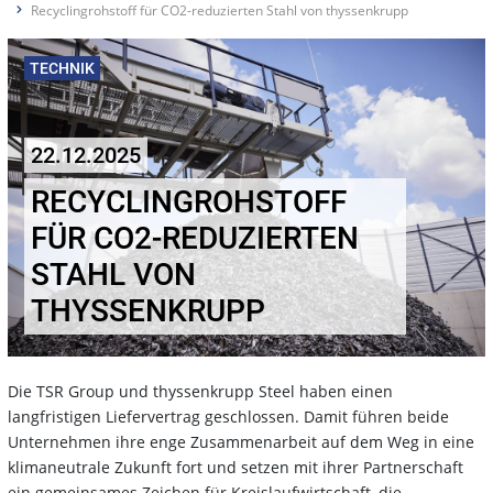
Recyclingrohstoff für CO2-reduzierten Stahl von thyssenkrupp
TECHNIK
22.12.2025
RECYCLINGROHSTOFF
FÜR CO2-REDUZIERTEN
STAHL VON
THYSSENKRUPP
Die TSR Group und thyssenkrupp Steel haben einen
langfristigen Liefervertrag geschlossen. Damit führen beide
Unternehmen ihre enge Zusammenarbeit auf dem Weg in eine
klimaneutrale Zukunft fort und setzen mit ihrer Partnerschaft
ein gemeinsames Zeichen für Kreislaufwirtschaft, die