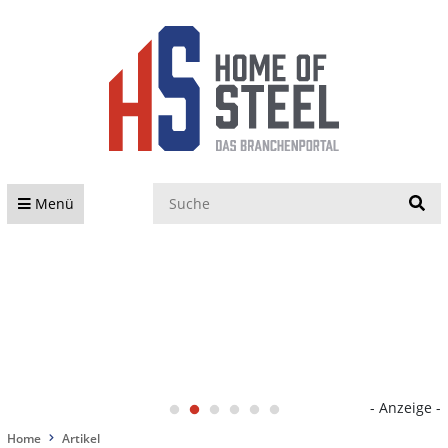
S
Menü
- Anzeige -
Home
Artikel