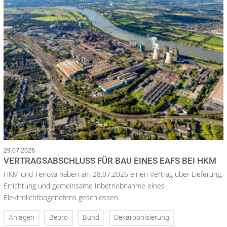
29.07.2026
VERTRAGSABSCHLUSS FÜR BAU EINES EAFS BEI HKM
HKM und Tenova haben am 28.07.2026 einen Vertrag über Lieferung,
Errichtung und gemeinsame Inbetriebnahme eines
Elektrolichtbogenofens geschlossen.
Anlagen
Bepro
Bund
Dekarbonisierung