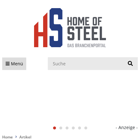
S
Menü
- Anzeige -
Home
Artikel