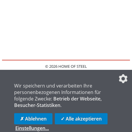
© 2026 HOME OF STEEL
HOME
KONTAKT
MEDIADATEN
DATENSCHUTZ
IMPRESSUM
FAQ
DATENSCHUTZEINSTELLUNGEN
Wir speichern und verarbeiten Ihre
personenbezogenen Informationen für
folgende Zwecke:
Betrieb der Webseite,
Besucher-Statistiken
.
HOME OF WELDING
HOME OF FOUNDRY
HOME OF LOGISTICS
✗ Ablehnen
✓ Alle akzeptieren
Einstellungen
...