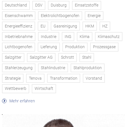
Deutschland
DSV
Duisburg
Einsatzstoffe
Eisenschwamm
Elektrolichtbogenofen
Energie
Energieeffizienz
EU
Gasreinigung
HKM
HZ
Inbetriebnahme
Industrie
ING
Klima
Klimaschutz
Lichtbogenofen
Lieferung
Produktion
Prozessgase
Salzgitter
Salzgitter AG
Schrott
Stahl
Stahlerzeugung
Stahlindustrie
Stahlproduktion
Strategie
Tenova
Transformation
Vorstand
Wettbewerb
Wirtschaft
Mehr erfahren