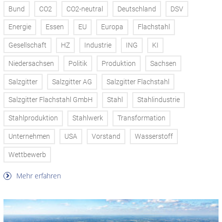
Bund
CO2
CO2-neutral
Deutschland
DSV
Energie
Essen
EU
Europa
Flachstahl
Gesellschaft
HZ
Industrie
ING
KI
Niedersachsen
Politik
Produktion
Sachsen
Salzgitter
Salzgitter AG
Salzgitter Flachstahl
Salzgitter Flachstahl GmbH
Stahl
Stahlindustrie
Stahlproduktion
Stahlwerk
Transformation
Unternehmen
USA
Vorstand
Wasserstoff
Wettbewerb
Mehr erfahren