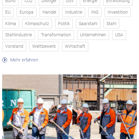
Bund
CO2
Dillinger
DSV
Energie
Entwicklung
EU
Europa
Handel
Industrie
ING
Investition
Klima
Klimaschutz
Politik
Saarstahl
Stahl
Stahlindustrie
Transformation
Unternehmen
USA
Vorstand
Wettbewerb
Wirtschaft
Mehr erfahren