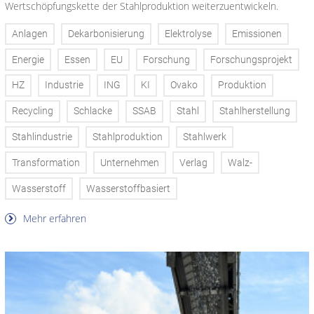
Wertschöpfungskette der Stahlproduktion weiterzuentwickeln.
Anlagen
Dekarbonisierung
Elektrolyse
Emissionen
Energie
Essen
EU
Forschung
Forschungsprojekt
HZ
Industrie
ING
KI
Ovako
Produktion
Recycling
Schlacke
SSAB
Stahl
Stahlherstellung
Stahlindustrie
Stahlproduktion
Stahlwerk
Transformation
Unternehmen
Verlag
Walz-
Wasserstoff
Wasserstoffbasiert
Mehr erfahren