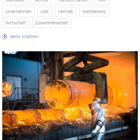
Stahlwerk
Technik
Transformation
TRIP
Unternehmen
USA
Vertrieb
Wettbewerb
Wirtschaft
Zusammenarbeit
Mehr erfahren