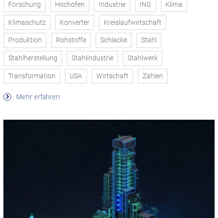
Forschung
Hochofen
Industrie
ING
Klima
Klimaschutz
Konverter
Kreislaufwirtschaft
Produktion
Rohstoffe
Schlacke
Stahl
Stahlherstellung
Stahlindustrie
Stahlwerk
Transformation
USA
Wirtschaft
Zahlen
Mehr erfahren