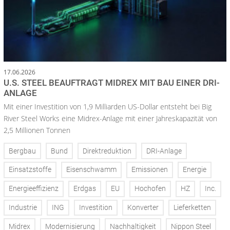
17.06.2026
U.S. STEEL BEAUFTRAGT MIDREX MIT BAU EINER DRI-
ANLAGE
Mit einer Investition von 1,9 Milliarden US-Dollar entsteht bei Big
River Steel Works eine Midrex-Anlage mit einer Jahreskapazität von
2,5 Millionen Tonnen
Bergbau
Bund
Direktreduktion
DRI-Anlage
Einsatzstoffe
Eisenschwamm
Emissionen
Energie
Energieeffizienz
Erdgas
EU
Hochofen
HZ
Inc.
Industrie
ING
Investition
Konverter
Lieferketten
Midrex
Modernisierung
Nachhaltigkeit
Nippon Steel