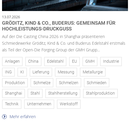
13.07.2026
GRÖDITZ, KIND & CO., BUDERUS: GEMEINSAM FÜR
HOCHLEISTUNGS-DRUCKGUSS
Auf der Die Casting China 2026 in Shanghai präsentieren
Schmiedewerke Gröditz, Kind & Co. und Buderus Edelstahl erstmals
als Teil der Open-Die Forging Group der GMH Grupp...
Anlagen
China
Edelstahl
EU
GMH
Industrie
ING
KI
Lieferung
Messung
Metallurgie
Produktion
Schmelze
Schmelzen
Schmieden
Shanghai
Stahl
Stahlherstellung
Stahlproduktion
Technik
Unternehmen
Werkstoff
Mehr erfahren