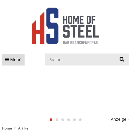
S
Menü
- Anzeige -
Home
Artikel