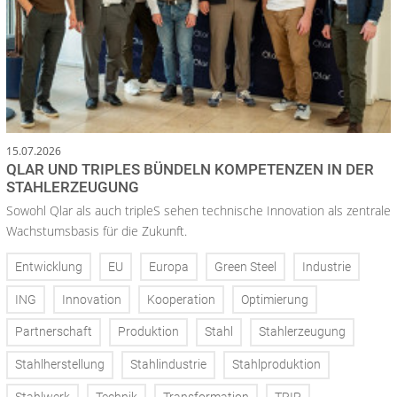
15.07.2026
QLAR UND TRIPLES BÜNDELN KOMPETENZEN IN DER
STAHLERZEUGUNG
Sowohl Qlar als auch tripleS sehen technische Innovation als zentrale
Wachstumsbasis für die Zukunft.
Entwicklung
EU
Europa
Green Steel
Industrie
ING
Innovation
Kooperation
Optimierung
Partnerschaft
Produktion
Stahl
Stahlerzeugung
Stahlherstellung
Stahlindustrie
Stahlproduktion