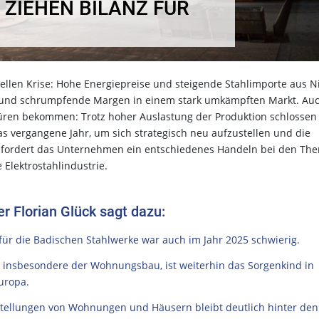
ZIEHEN BILANZ FÜR
rellen Krise: Hohe Energiepreise und steigende Stahlimporte aus N
e und schrumpfende Margen in einem stark umkämpften Markt. Au
üren bekommen: Trotz hoher Auslastung der Produktion schlossen 
as vergangene Jahr, um sich strategisch neu aufzustellen und die
tik fordert das Unternehmen ein entschiedenes Handeln bei den Th
Elektrostahlindustrie.
r Florian Glück sagt dazu:
für die Badischen Stahlwerke war auch im Jahr 2025 schwierig.
 insbesondere der Wohnungsbau, ist weiterhin das Sorgenkind in
uropa.
gstellungen von Wohnungen und Häusern bleibt deutlich hinter den