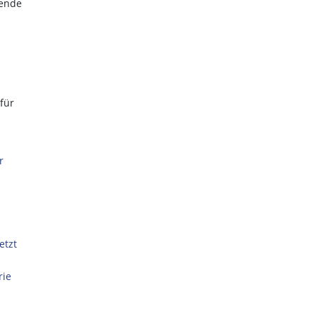
tende
für
r
etzt
rie