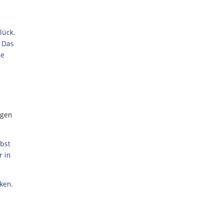
lück.
. Das
ne
lgen
bst
r in
ken.