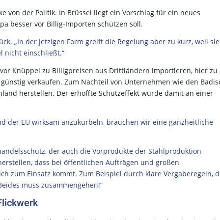
von der Politik. In Brüssel liegt ein Vorschlag für ein neues
a besser vor Billig-Importen schützen soll.
k. „In der jetzigen Form greift die Regelung aber zu kurz, weil sie
 nicht einschließt.“
or Knüppel zu Billigpreisen aus Drittländern importieren, hier zu
günstig verkaufen. Zum Nachteil von Unternehmen wie den Badi
land herstellen. Der erhoffte Schutzeffekt würde damit an einer
d der EU wirksam anzukurbeln, brauchen wir eine ganzheitliche
andelsschutz, der auch die Vorprodukte der Stahlproduktion
herstellen, dass bei öffentlichen Aufträgen und großen
lich zum Einsatz kommt. Zum Beispiel durch klare Vergaberegeln, d
. Beides muss zusammengehen!“
Flickwerk