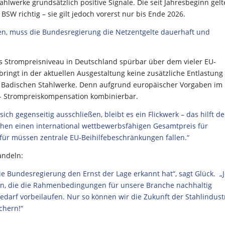
hlwerke grundsätzlich positive Signale. Die seit Jahresbeginn gel
BSW richtig – sie gilt jedoch vorerst nur bis Ende 2026.
n, muss die Bundesregierung die Netzentgelte dauerhaft und
s Strompreisniveau in Deutschland spürbar über dem vieler EU-
ingt in der aktuellen Ausgestaltung keine zusätzliche Entlastung 
 Badischen Stahlwerke. Denn aufgrund europäischer Vorgaben im
O₂- Strompreiskompensation kombinierbar.
h gegenseitig ausschließen, bleibt es ein Flickwerk – das hilft de
hen einen international wettbewerbsfähigen Gesamtpreis für
Dafür müssen zentrale EU-Beihilfebeschränkungen fallen.“
andeln:
die Bundesregierung den Ernst der Lage erkannt hat“, sagt Glück.
„J
en, die die Rahmenbedingungen für unsere Branche nachhaltig
edarf vorbeilaufen. Nur so können wir die Zukunft der Stahlindust
chern!“