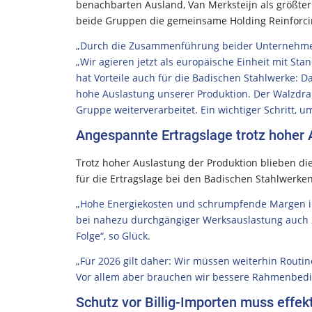
benachbarten Ausland, Van Merksteijn als größte
beide Gruppen die gemeinsame Holding Reinforcin
„Durch die Zusammenführung beider Unternehmensg
„Wir agieren jetzt als europäische Einheit mit St
hat Vorteile auch für die Badischen Stahlwerke: 
hohe Auslastung unserer Produktion. Der Walzdrah
Gruppe weiterverarbeitet. Ein wichtiger Schritt, 
Angespannte Ertragslage trotz hoher 
Trotz hoher Auslastung der Produktion blieben d
für die Ertragslage bei den Badischen Stahlwerken
„Hohe Energiekosten und schrumpfende Margen in
bei nahezu durchgängiger Werksauslastung auch 20
Folge“, so Glück.
„Für 2026 gilt daher: Wir müssen weiterhin Routi
Vor allem aber brauchen wir bessere Rahmenbedin
Schutz vor Billig-Importen muss effek