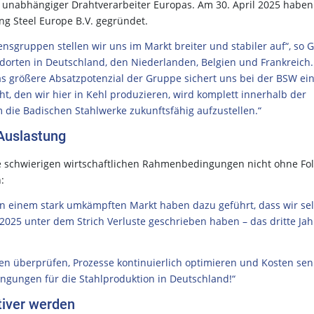
r unabhängiger Drahtverarbeiter Europas. Am 30. April 2025 haben
g Steel Europe B.V. gegründet.
ruppen stellen wir uns im Markt breiter und stabiler auf“, so G
andorten in Deutschland, den Niederlanden, Belgien und Frankreich
Das größere Absatzpotenzial der Gruppe sichert uns bei der BSW ei
t, den wir hier in Kehl produzieren, wird komplett innerhalb der
um die Badischen Stahlwerke zukunftsfähig aufzustellen.“
Auslastung
ie schwierigen wirtschaftlichen Rahmenbedingungen nicht ohne Fo
:
 einem stark umkämpften Markt haben dazu geführt, dass wir sel
25 unter dem Strich Verluste geschrieben haben – das dritte Jah
nen überprüfen, Prozesse kontinuierlich optimieren und Kosten sen
gungen für die Stahlproduktion in Deutschland!“
tiver werden