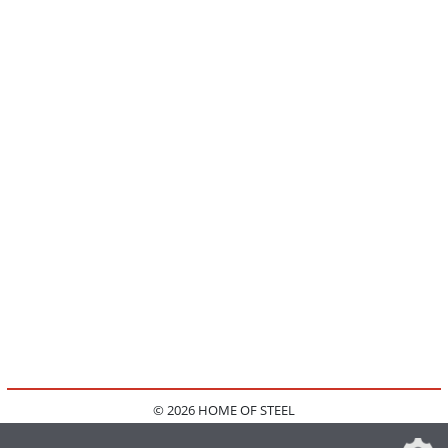
© 2026 HOME OF STEEL
HOME
KONTAKT
MEDIADATEN
DATENSCHUTZ
IMPRESSUM