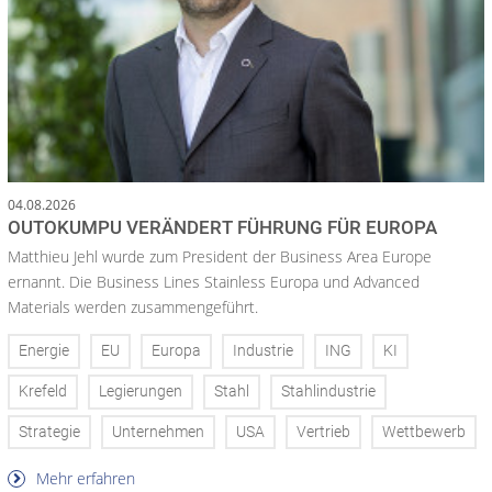
04.08.2026
OUTOKUMPU VERÄNDERT FÜHRUNG FÜR EUROPA
Matthieu Jehl wurde zum President der Business Area Europe
ernannt. Die Business Lines Stainless Europa und Advanced
Materials werden zusammengeführt.
Energie
EU
Europa
Industrie
ING
KI
Krefeld
Legierungen
Stahl
Stahlindustrie
Strategie
Unternehmen
USA
Vertrieb
Wettbewerb
Mehr erfahren