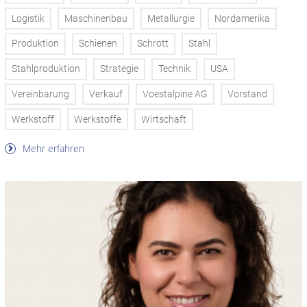
Logistik
Maschinenbau
Metallurgie
Nordamerika
Produktion
Schienen
Schrott
Stahl
Stahlproduktion
Strategie
Technik
USA
Vereinbarung
Verkauf
Voestalpine AG
Vorstand
Werkstoff
Werkstoffe
Wirtschaft
Mehr erfahren