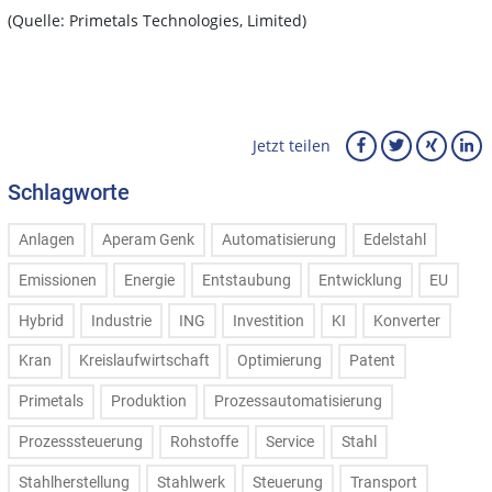
(Quelle: Primetals Technologies, Limited)
Jetzt teilen
Schlagworte
Anlagen
Aperam Genk
Automatisierung
Edelstahl
Emissionen
Energie
Entstaubung
Entwicklung
EU
Hybrid
Industrie
ING
Investition
KI
Konverter
Kran
Kreislaufwirtschaft
Optimierung
Patent
Primetals
Produktion
Prozessautomatisierung
Prozesssteuerung
Rohstoffe
Service
Stahl
Stahlherstellung
Stahlwerk
Steuerung
Transport