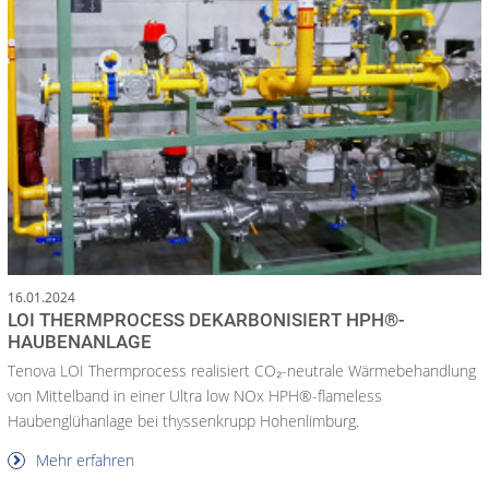
16.01.2024
LOI THERMPROCESS DEKARBONISIERT HPH®-
HAUBENANLAGE
Tenova LOI Thermprocess realisiert CO₂-neutrale Wärmebehandlung
von Mittelband in einer Ultra low NOx HPH®-flameless
Haubenglühanlage bei thyssenkrupp Hohenlimburg.
Mehr erfahren