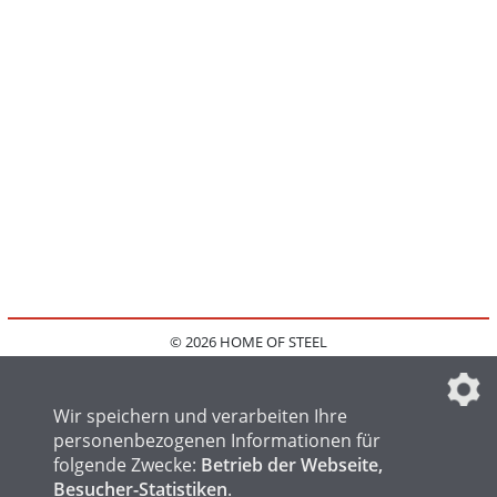
© 2026 HOME OF STEEL
HOME
KONTAKT
MEDIADATEN
DATENSCHUTZ
IMPRESSUM
FAQ
DATENSCHUTZEINSTELLUNGEN
Wir speichern und verarbeiten Ihre
personenbezogenen Informationen für
folgende Zwecke:
Betrieb der Webseite,
Besucher-Statistiken
.