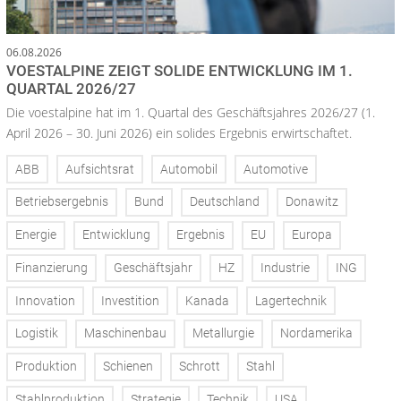
06.08.2026
VOESTALPINE ZEIGT SOLIDE ENTWICKLUNG IM 1.
QUARTAL 2026/27
Die voestalpine hat im 1. Quartal des Geschäftsjahres 2026/27 (1.
April 2026 – 30. Juni 2026) ein solides Ergebnis erwirtschaftet.
ABB
Aufsichtsrat
Automobil
Automotive
Betriebsergebnis
Bund
Deutschland
Donawitz
Energie
Entwicklung
Ergebnis
EU
Europa
Finanzierung
Geschäftsjahr
HZ
Industrie
ING
Innovation
Investition
Kanada
Lagertechnik
Logistik
Maschinenbau
Metallurgie
Nordamerika
Produktion
Schienen
Schrott
Stahl
Stahlproduktion
Strategie
Technik
USA