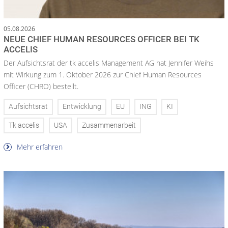
05.08.2026
NEUE CHIEF HUMAN RESOURCES OFFICER BEI TK
ACCELIS
Der Aufsichtsrat der tk accelis Management AG hat Jennifer Weihs
mit Wirkung zum 1. Oktober 2026 zur Chief Human Resources
Officer (CHRO) bestellt.
Aufsichtsrat
Entwicklung
EU
ING
KI
Tk accelis
USA
Zusammenarbeit
Mehr erfahren