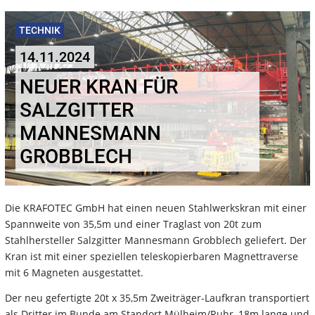
TECHNIK
14.11.2024
NEUER KRAN FÜR
SALZGITTER
MANNESMANN
GROBBLECH
Die KRAFOTEC GmbH hat einen neuen Stahlwerkskran mit einer
Spannweite von 35,5m und einer Traglast von 20t zum
Stahlhersteller Salzgitter Mannesmann Grobblech geliefert. Der
Kran ist mit einer speziellen teleskopierbaren Magnettraverse
mit 6 Magneten ausgestattet.
Der neu gefertigte 20t x 35,5m Zweiträger-Laufkran transportiert
als Dritter im Bunde am Standort Mülheim/Ruhr, 18m lange und