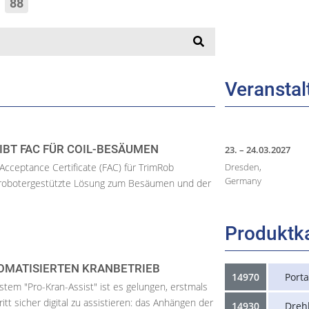
“
88
Veransta
IBT FAC FÜR COIL-BESÄUMEN
23. – 24.03.2027
 Acceptance Certificate (FAC) für TrimRob
Dresden,
Germany
e robotergestützte Lösung zum Besäumen und der
Produktk
TOMATISIERTEN KRANBETRIEB
14970
Porta
tem "Pro-Kran-Assist" ist es gelungen, erstmals
itt sicher digital zu assistieren: das Anhängen der
14930
Dreh