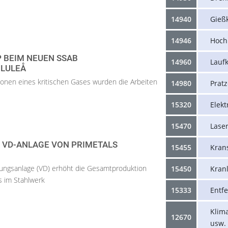
14940
Gieß
14946
Hoch
 BEIM NEUEN SSAB
14960
Lauf
 LULEÅ
onen eines kritischen Gases wurden die Arbeiten
14980
Prat
15320
Elek
15470
Lase
E VD-ANLAGE VON PRIMETALS
15455
Krans
ngsanlage (VD) erhöht die Gesamtproduktion
15450
Kran
s im Stahlwerk
15333
Entf
Klim
12670
usw.