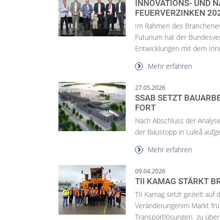
INNOVATIONS- UND N
FEUERVERZINKEN 20
Im Rahmen des Brancheneve
Futurium hat der Bundesve
Entwicklungen mit dem Inno
Mehr erfahren
27.05.2026
SSAB SETZT BAUARB
FORT
Nach Abschluss der Analys
der Baustopp in Luleå auf
Mehr erfahren
09.04.2026
TII KAMAG STÄRKT 
TII Kamag setzt gezielt auf
Veränderungenim Markt früh
Transportlösungen zu übers