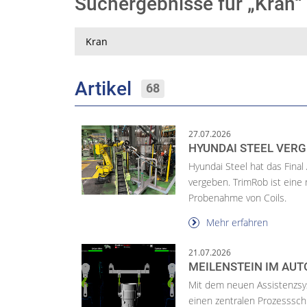
Suchergebnisse für „Kran
Suche
Artikel
68
27.07.2026
HYUNDAI STEEL VERG
Hyundai Steel hat das Final
vergeben. TrimRob ist ein
Probenahme von Coils.
Mehr erfahren
21.07.2026
MEILENSTEIN IM AU
Mit dem neuen Assistenzsys
einen zentralen Prozessschr