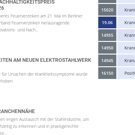
ACHHALTIGKEITSPREIS
26
15020
Kran
nts Feuerverzinken am 21. Mai im Berliner
19.06
Kran
rband Feuerverzinken herausragende
vations- und Nach...
14955
Kran
14950
Kran
EITEN AM NEUEN ELEKTROSTAHLWERK
14945
Kran
16150
Posit
e für Ursachen der Krankheitssymptome wurde
gehoben
BRANCHENNÄHE
 den engen Austausch mit der Stahlindustrie, um
zeitig zu erkennen und in praxisgerechte
e...