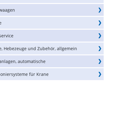
waagen
e
service
e, Hebezeuge und Zubehör, allgemein
anlagen, automatische
ioniersysteme für Krane