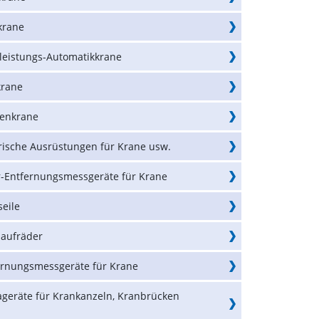
krane
leistungs-Automatikkrane
krane
zenkrane
trische Ausrüstungen für Krane usw.
r-Entfernungsmessgeräte für Krane
eile
laufräder
ernungsmessgeräte für Krane
ageräte für Krankanzeln, Kranbrücken