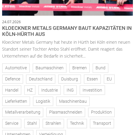
24.07.2026
KLOECKNER METALS GERMANY BAUT KAPAZITÄTEN IN
KÖLN-HÜRTH AUS
Kloeckner Metals Germany hat heute in Hürth bei Köln einen neuen
Standort seiner Tochter Ambo Stahl eröffnet. Damit reagiert das
Unternehmen auf die Bedarfe in sicherheit...
Automotive
Baumaschinen
Bremen
Bund
Defence
Deutschland
Duisburg
Essen
EU
Handel
HZ
Industrie
ING
Investition
Lieferketten
Logistik
Maschinenbau
Metallverarbeitung
Plasmaschneiden
Produktion
Service
Stahl
Strahlen
Technik
Transport
Unternehmen
Verteidigung