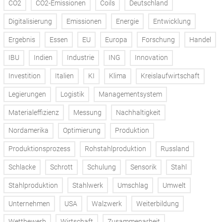
CO2
CO2-Emissionen
Coils
Deutschland
Digitalisierung
Emissionen
Energie
Entwicklung
Ergebnis
Essen
EU
Europa
Forschung
Handel
IBU
Indien
Industrie
ING
Innovation
Investition
Italien
KI
Klima
Kreislaufwirtschaft
Legierungen
Logistik
Managementsystem
Materialeffizienz
Messung
Nachhaltigkeit
Nordamerika
Optimierung
Produktion
Produktionsprozess
Rohstahlproduktion
Russland
Schlacke
Schrott
Schulung
Sensorik
Stahl
Stahlproduktion
Stahlwerk
Umschlag
Umwelt
Unternehmen
USA
Walzwerk
Weiterbildung
Wettbewerb
Wirtschaft
Zusammenarbeit