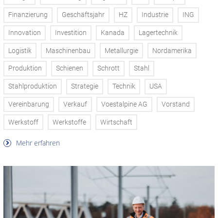
Finanzierung
Geschäftsjahr
HZ
Industrie
ING
Innovation
Investition
Kanada
Lagertechnik
Logistik
Maschinenbau
Metallurgie
Nordamerika
Produktion
Schienen
Schrott
Stahl
Stahlproduktion
Strategie
Technik
USA
Vereinbarung
Verkauf
Voestalpine AG
Vorstand
Werkstoff
Werkstoffe
Wirtschaft
Mehr erfahren