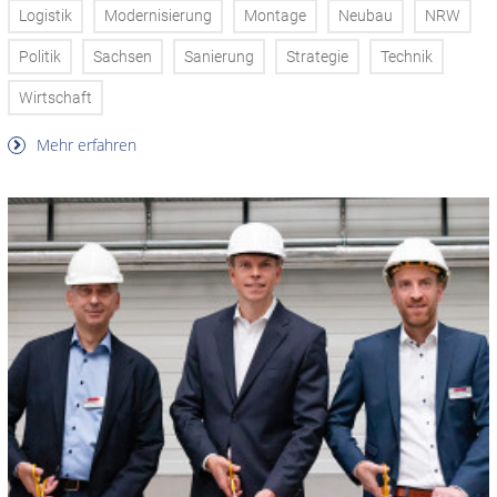
Logistik
Modernisierung
Montage
Neubau
NRW
Politik
Sachsen
Sanierung
Strategie
Technik
Wirtschaft
Mehr erfahren