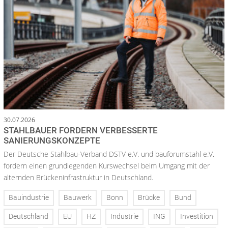
30.07.2026
STAHLBAUER FORDERN VERBESSERTE
SANIERUNGSKONZEPTE
Der Deutsche Stahlbau-Verband DSTV e.V. und bauforumstahl e.V.
fordern einen grundlegenden Kurswechsel beim Umgang mit der
alternden Brückeninfrastruktur in Deutschland.
Bauindustrie
Bauwerk
Bonn
Brücke
Bund
Deutschland
EU
HZ
Industrie
ING
Investition