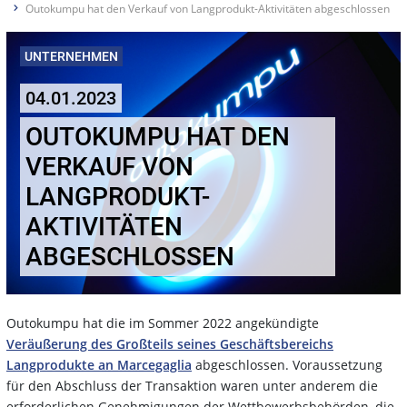
Outokumpu hat den Verkauf von Langprodukt-Aktivitäten abgeschlossen
UNTERNEHMEN
04.01.2023
OUTOKUMPU HAT DEN
VERKAUF VON
LANGPRODUKT-
AKTIVITÄTEN
ABGESCHLOSSEN
Outokumpu hat die im Sommer 2022 angekündigte
Veräußerung des Großteils seines Geschäftsbereichs
Langprodukte an Marcegaglia
abgeschlossen. Voraussetzung
für den Abschluss der Transaktion waren unter anderem die
erforderlichen Genehmigungen der Wettbewerbsbehörden, die