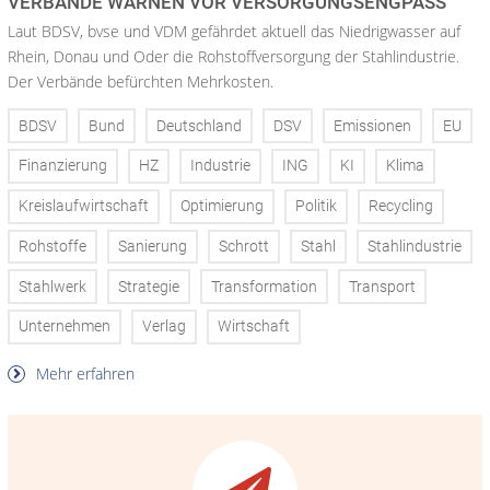
VERBÄNDE WARNEN VOR VERSORGUNGSENGPASS
Laut BDSV, bvse und VDM gefährdet aktuell das Niedrigwasser auf
Rhein, Donau und Oder die Rohstoffversorgung der Stahlindustrie.
Der Verbände befürchten Mehrkosten.
BDSV
Bund
Deutschland
DSV
Emissionen
EU
Finanzierung
HZ
Industrie
ING
KI
Klima
Kreislaufwirtschaft
Optimierung
Politik
Recycling
Rohstoffe
Sanierung
Schrott
Stahl
Stahlindustrie
Stahlwerk
Strategie
Transformation
Transport
Unternehmen
Verlag
Wirtschaft
Mehr erfahren