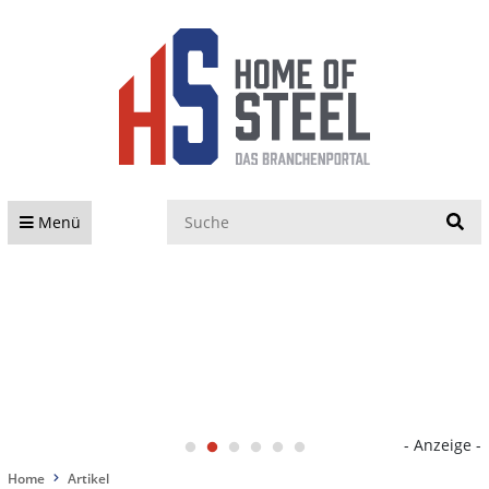
S
Menü
- Anzeige -
Home
Artikel