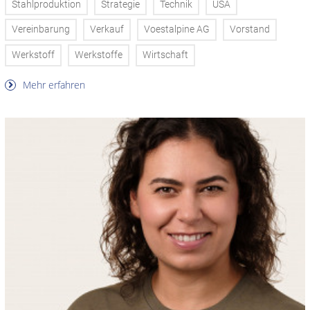
Stahlproduktion
Strategie
Technik
USA
Vereinbarung
Verkauf
Voestalpine AG
Vorstand
Werkstoff
Werkstoffe
Wirtschaft
Mehr erfahren