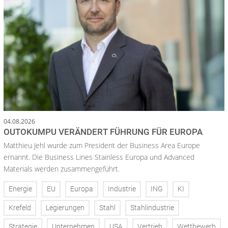
04.08.2026
OUTOKUMPU VERÄNDERT FÜHRUNG FÜR EUROPA
Matthieu Jehl wurde zum President der Business Area Europe
ernannt. Die Business Lines Stainless Europa und Advanced
Materials werden zusammengeführt.
Energie
EU
Europa
Industrie
ING
KI
Krefeld
Legierungen
Stahl
Stahlindustrie
Strategie
Unternehmen
USA
Vertrieb
Wettbewerb